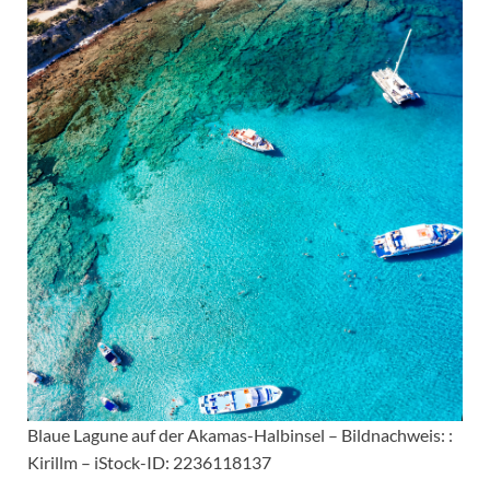
Blaue Lagune auf der Akamas-Halbinsel – Bildnachweis: :
Kirillm – iStock-ID: 2236118137