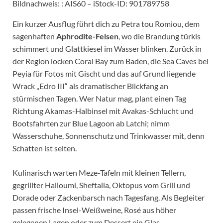
Bildnachweis: : AIS60 – iStock-ID: 901789758
Ein kurzer Ausflug führt dich zu Petra tou Romiou, dem
sagenhaften
Aphrodite-Felsen
, wo die Brandung türkis
schimmert und Glattkiesel im Wasser blinken. Zurück in
der Region locken Coral Bay zum Baden, die Sea Caves bei
Peyia für Fotos mit Gischt und das auf Grund liegende
Wrack „Edro III“ als dramatischer Blickfang an
stürmischen Tagen. Wer Natur mag, plant einen Tag
Richtung Akamas-Halbinsel mit Avakas-Schlucht und
Bootsfahrten zur Blue Lagoon ab Latchi; nimm
Wasserschuhe, Sonnenschutz und Trinkwasser mit, denn
Schatten ist selten.
Kulinarisch warten Meze-Tafeln mit kleinen Tellern,
gegrillter Halloumi, Sheftalia, Oktopus vom Grill und
Dorade oder Zackenbarsch nach Tagesfang. Als Begleiter
passen frische Insel-Weißweine, Rosé aus höher
gelegenen Lagen oder zum Dessert ein Glas