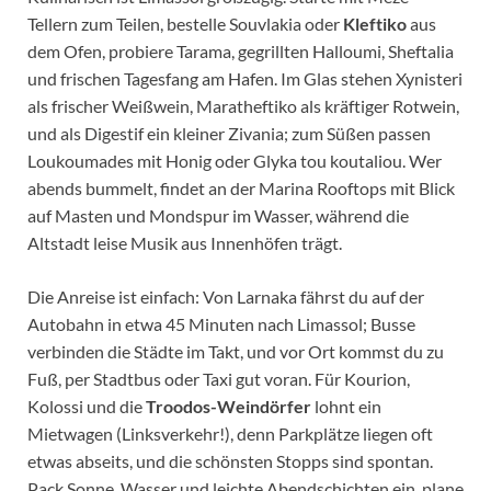
Tellern zum Teilen, bestelle Souvlakia oder
Kleftiko
aus
dem Ofen, probiere Tarama, gegrillten Halloumi, Sheftalia
und frischen Tagesfang am Hafen. Im Glas stehen Xynisteri
als frischer Weißwein, Maratheftiko als kräftiger Rotwein,
und als Digestif ein kleiner Zivania; zum Süßen passen
Loukoumades mit Honig oder Glyka tou koutaliou. Wer
abends bummelt, findet an der Marina Rooftops mit Blick
auf Masten und Mondspur im Wasser, während die
Altstadt leise Musik aus Innenhöfen trägt.
Die Anreise ist einfach: Von Larnaka fährst du auf der
Autobahn in etwa 45 Minuten nach Limassol; Busse
verbinden die Städte im Takt, und vor Ort kommst du zu
Fuß, per Stadtbus oder Taxi gut voran. Für Kourion,
Kolossi und die
Troodos-Weindörfer
lohnt ein
Mietwagen (Linksverkehr!), denn Parkplätze liegen oft
etwas abseits, und die schönsten Stopps sind spontan.
Pack Sonne, Wasser und leichte Abendschichten ein, plane