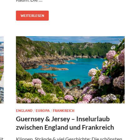
WEITERLESEN
ENGLAND
/
EUROPA
/
FRANKREICH
Guernsey & Jersey – Inselurlaub
zwischen England und Frankreich
it
Klippen, Strände & viel Geschichte: Die schönsten