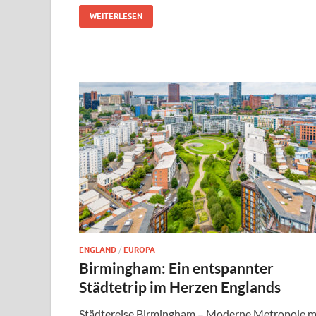
WEITERLESEN
ENGLAND
/
EUROPA
Birmingham: Ein entspannter
Städtetrip im Herzen Englands
Städtereise Birmingham – Moderne Metropole m