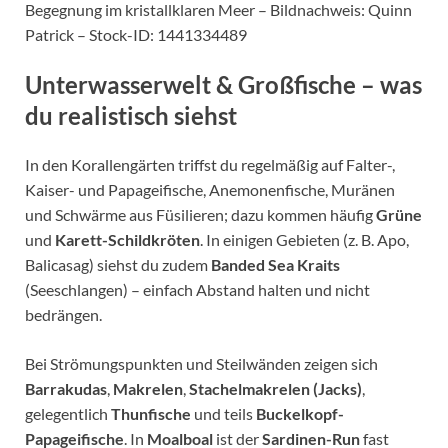
Begegnung im kristallklaren Meer – Bildnachweis: Quinn
Patrick – Stock-ID: 1441334489
Unterwasserwelt & Großfische – was
du realistisch siehst
In den Korallengärten triffst du regelmäßig auf Falter-,
Kaiser- und Papageifische, Anemonenfische, Muränen
und Schwärme aus Füsilieren; dazu kommen häufig
Grüne
und
Karett-Schildkröten
. In einigen Gebieten (z. B. Apo,
Balicasag) siehst du zudem
Banded Sea Kraits
(Seeschlangen) – einfach Abstand halten und nicht
bedrängen.
Bei Strömungspunkten und Steilwänden zeigen sich
Barrakudas
,
Makrelen
,
Stachelmakrelen (Jacks)
,
gelegentlich
Thunfische
und teils
Buckelkopf-
Papageifische
. In
Moalboal
ist der
Sardinen-Run
fast