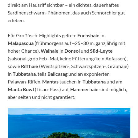
direkt am Hausriff sichtbar – ein dichtes, dauerhaftes
Sardinenschwarm-Phänomen, das auch Schnorchler gut
erleben.
Für Großfisch-Highlights gelten:
Fuchshaie
in
Malapascua
(frühmorgens auf ~25–30 m, ganzjährig mit
hoher Chance),
Walhaie
in
Donsol
und
Süd-Leyte
(saisonal, grob Feb–Mai, keine Fütterung/kein Anfassen),
sowie
Riffhaie
(Weißspitzen-, Schwarzspitzen-, Grauhaie)
in
Tubbataha
, teils
Balicasag
und an exponierten
Palawan-Riffen.
Mantas
tauchen in
Tubbataha
und am
Manta Bowl
(Ticao-Pass) auf,
Hammerhaie
sind möglich,
aber selten und nicht garantiert.