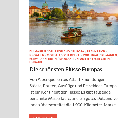
BULGARIEN
/
DEUTSCHLAND
/
EUROPA
/
FRANKREICH
/
KROATIEN
/
MOLDAU
/
ÖSTERREICH
/
PORTUGAL
/
RUMÄNIEN
SCHWEIZ
/
SERBIEN
/
SLOWAKEI
/
SPANIEN
/
TSCHECHIEN
/
UNGARN
Die schönsten Flüsse Europas
Von Alpenquellen bis Atlantikmündungen –
Städte, Routen, Ausflüge und Reiseideen Europa
ist ein Kontinent der Flüsse: Es gibt tausende
benannte Wasserläufe, und ein gutes Dutzend v
ihnen überschreitet die 1.000-Kilometer-Marke.