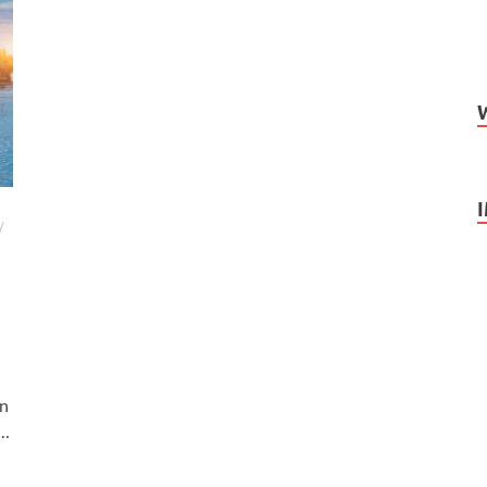
/
on
 …