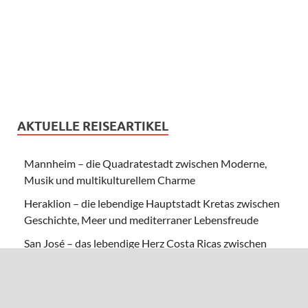
AKTUELLE REISEARTIKEL
Mannheim – die Quadratestadt zwischen Moderne,
Musik und multikulturellem Charme
Heraklion – die lebendige Hauptstadt Kretas zwischen
Geschichte, Meer und mediterraner Lebensfreude
San José – das lebendige Herz Costa Ricas zwischen
Kultur, Kaffee und grüner Lebensfreude
Hainan – Chinas tropisches Inselparadies zwischen
Palmen, Kultur und südchinesischer Lebensfreude