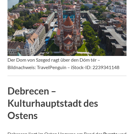
Der Dom von Szeged ragt über den Dóm tér –
Bildnachweis: TravelPenguin – iStock-ID: 2239341148
Debrecen –
Kulturhauptstadt des
Ostens
Debrecen liegt im Osten Ungarns am Rand der
Puszta
und