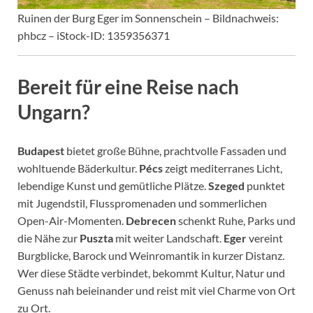
Ruinen der Burg Eger im Sonnenschein – Bildnachweis:
phbcz – iStock-ID: 1359356371
Bereit für eine Reise nach
Ungarn?
Budapest
bietet große Bühne, prachtvolle Fassaden und
wohltuende Bäderkultur.
Pécs
zeigt mediterranes Licht,
lebendige Kunst und gemütliche Plätze.
Szeged
punktet
mit Jugendstil, Flusspromenaden und sommerlichen
Open-Air-Momenten.
Debrecen
schenkt Ruhe, Parks und
die Nähe zur
Puszta
mit weiter Landschaft.
Eger
vereint
Burgblicke, Barock und Weinromantik in kurzer Distanz.
Wer diese Städte verbindet, bekommt Kultur, Natur und
Genuss nah beieinander und reist mit viel Charme von Ort
zu Ort.