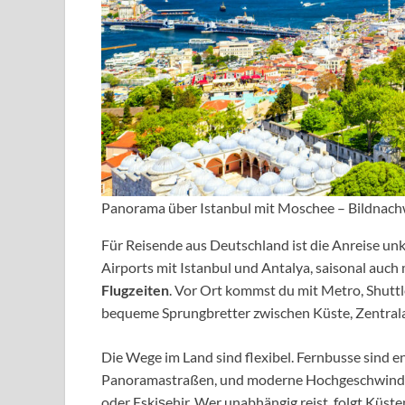
Panorama über Istanbul mit Moschee – Bildnach
Für Reisende aus Deutschland ist die Anreise unk
Airports mit Istanbul und Antalya, saisonal auch
Flugzeiten
. Vor Ort kommst du mit Metro, Shuttl
bequeme Sprungbretter zwischen Küste, Zentral
Die Wege im Land sind flexibel. Fernbusse sind e
Panoramastraßen, und moderne Hochgeschwindig
oder Eskişehir. Wer unabhängig reist, folgt Küs