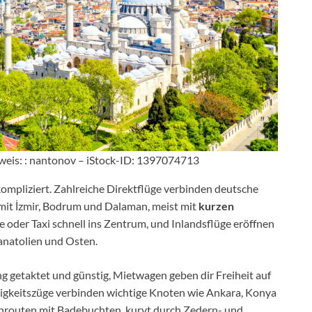
weis: : nantonov – iStock-ID: 1397074713
ompliziert. Zahlreiche Direktflüge verbinden deutsche
 mit İzmir, Bodrum und Dalaman, meist mit
kurzen
e oder Taxi schnell ins Zentrum, und Inlandsflüge eröffnen
anatolien und Osten.
ng getaktet und günstig, Mietwagen geben dir Freiheit auf
keitszüge verbinden wichtige Knoten wie Ankara, Konya
tenrouten mit Badebuchten, kurvt durch Zedern- und