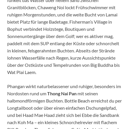
funkelt das Wasser über hellem Sand zwischen
Granitblöcken, Chaweng Noi lockt Frühschwimmer mit
ruhigen Morgenstunden, und die weite Bucht von Lamai
bietet Platz für lange Badetage. Fisherman’s Village in
Bophut verbindet Holzstege, Boutiquen und
Sonnenuntergänge über dem Golf; wer es aktiver mag,
paddelt mit dem SUP entlang der Küste oder schnorchelt
in kleinen, felsgerahmten Buchten. Abseits der Strände
lohnen Wasserfälle nach Regen, kurze Aussichtspunkte
über der Ostküste und Tempelrunden von Big Buddha bis
Wat Plai Laem.
Phangan wirkt naturbelassener und ruhiger, besonders im
Nordosten rund um
Thong Nai Pan
mit seinen
halbmondförmigen Buchten. Bottle Beach erreichst du per
Longtailboot oder über einen einfachen Dschungelpfad,
und bei Haad Mae Haad zieht sich bei Ebbe die Sandbank
nach Koh Ma – ein kleines Schnorchelrevier mit flachem