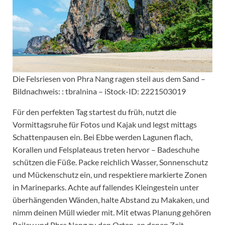
Die Felsriesen von Phra Nang ragen steil aus dem Sand –
Bildnachweis: : tbralnina – iStock-ID: 2221503019
Für den perfekten Tag startest du früh, nutzt die
Vormittagsruhe für Fotos und Kajak und legst mittags
Schattenpausen ein. Bei Ebbe werden Lagunen flach,
Korallen und Felsplateaus treten hervor – Badeschuhe
schützen die Füße. Packe reichlich Wasser, Sonnenschutz
und Mückenschutz ein, und respektiere markierte Zonen
in Marineparks. Achte auf fallendes Klein­gestein unter
überhängenden Wänden, halte Abstand zu Makaken, und
nimm deinen Müll wieder mit. Mit etwas Planung gehören
Railay und Phra Nang zu den Orten, an denen Zeit