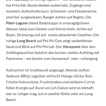
hat Priorität. Boote bleiben außerhalb, Zugänge sind
markiert, Aufenthalte kurz. Schwimm- und Fotobereiche
sind klar ausgewiesen; Ranger achten auf Regeln. Die
Pileh-Lagune
bietet Badestopps in smaragdgrünem
Wasser, ideal zum Gleiten und Schnorcheln. Achte auf
Bojen, Strömung und auf- sowie ablaufende Gezeiten. Der
ruhige
Long Beach
auf Phi Phi Don zeigt seidenfeinen
Sand und Blick auf Phi Phi Leh. Der
Viewpoint
über den
Zwillingsbuchten belohnt den kurzen, steilen Aufstieg mit
Panorama – am besten zum Sonnenauf- oder -untergang.
Kulinarisch ist Inselklassik angesagt. Abends duften
Seafood-BBQs, tagsüber erfrischt Mango-Sticky-Rice.
Frische Kokosnüsse, Fruchtshakes und einfache Currys
füllen Energie auf. Rund um Loh Dalum wird es lebhaft;
wer es ruhiger mag, isst in zweiter Reihe oder am Long
Beach.