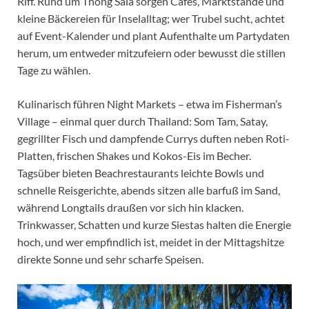
Riff. Rund um Thong Sala sorgen Cafés, Marktstände und
kleine Bäckereien für Inselalltag; wer Trubel sucht, achtet
auf Event-Kalender und plant Aufenthalte um Partydaten
herum, um entweder mitzufeiern oder bewusst die stillen
Tage zu wählen.
Kulinarisch führen Night Markets – etwa im Fisherman’s
Village – einmal quer durch Thailand: Som Tam, Satay,
gegrillter Fisch und dampfende Currys duften neben Roti-
Platten, frischen Shakes und Kokos-Eis im Becher.
Tagsüber bieten Beachrestaurants leichte Bowls und
schnelle Reisgerichte, abends sitzen alle barfuß im Sand,
während Longtails draußen vor sich hin klacken.
Trinkwasser, Schatten und kurze Siestas halten die Energie
hoch, und wer empfindlich ist, meidet in der Mittagshitze
direkte Sonne und sehr scharfe Speisen.