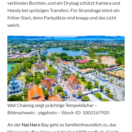
verbinden Buchten, und ein Drybag schützt Kamera und
Handy bei spritzigen Transfers. Für Strandtage lohnt ein
früher Start, denn Parkplätze sind knapp und das Licht
weich.
Wat Chalong zeigt prächtige Tempeldächer –
Bildnachweis: : pigphoto – iStock-ID: 1002167920
An der
Nai Harn
Bay geht es familienfreundlich zu, das
Wasser ist oft ruhiger und der Sand fällt sanft ab. Gleich