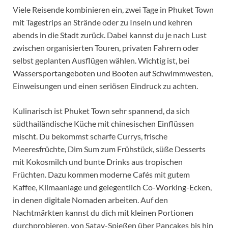
Viele Reisende kombinieren ein, zwei Tage in Phuket Town
mit Tagestrips an Strände oder zu Inseln und kehren
abends in die Stadt zurück. Dabei kannst du je nach Lust
zwischen organisierten Touren, privaten Fahrern oder
selbst geplanten Ausflügen wählen. Wichtig ist, bei
Wassersportangeboten und Booten auf Schwimmwesten,
Einweisungen und einen seriösen Eindruck zu achten.
Kulinarisch ist Phuket Town sehr spannend, da sich
südthailändische Küche mit chinesischen Einflüssen
mischt. Du bekommst scharfe Currys, frische
Meeresfrüchte, Dim Sum zum Frühstück, süße Desserts
mit Kokosmilch und bunte Drinks aus tropischen
Früchten. Dazu kommen moderne Cafés mit gutem
Kaffee, Klimaanlage und gelegentlich Co-Working-Ecken,
in denen digitale Nomaden arbeiten. Auf den
Nachtmärkten kannst du dich mit kleinen Portionen
durchprobieren, von Satay-Spießen über Pancakes bis hin