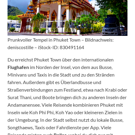
Prunkvoller Tempel in Phuket Town – Bildnachweis:
deniscostille – iStock-ID: 830491164
Du erreichst Phuket Town über den internationalen
Flughafen
im Norden der Insel, von dem aus Busse,
Minivans und Taxis in die Stadt und zu den Stränden
fahren. Außerdem gibt es Überlandbusse und
Straßenverbindungen zum Festland, etwa nach Krabi oder
Surat Thani, und Boote bringen dich zu anderen Inseln der
Andamanensee. Viele Reisende kombinieren Phuket mit
Inseln wie Koh Phi Phi, Koh Yao oder kleineren Zielen in
der Umgebung. In der Stadt selbst nutzt du lokale Busse,
Songthaews, Taxis oder Fahrdienste per App. Viele
Reisende mieten auch
Roller
, wobei du dich nur mit