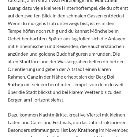
Altstadt, allen voran
Wat Phra Singh
und
Wat Chedi
Luang
, dazu viele kleinere Hinterhoftempel, die du oft erst
auf den zweiten Blick in den schmalen Gassen entdeckst.
Wenn du morgens früh unterwegs bist, ist es in den
Tempelhöfen noch ruhig und du kannst Mönche beim
Gebet beobachten. Später am Tag füllen sich die Anlagen
mit Einheimischen und Reisenden, die Räucherstäbchen
anzünden und goldene Buddhafiguren umrunden. Die
alten Stadttore und der Wassergraben helfen dir bei der
Orientierung und geben der Altstadt einen klaren
Rahmen. Ganz in der Nähe erhebt sich der Berg
Doi
Suthep
mit seinem berühmten Tempel, von dem du weit
über die Stadt blickst und bei klarem Wetter bis zu den
Bergen am Horizont siehst.
Dazu kommen Nachtmärkte, kreative Viertel mit kleinen
Läden und Cafés und Festivals, die das Jahr strukturieren.
Besonders stimmungsvoll ist
Loy Krathong
im November,