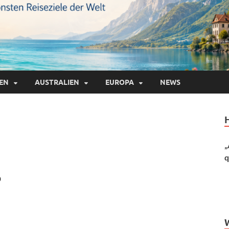
IEN
AUSTRALIEN
EUROPA
NEWS
„
q
b