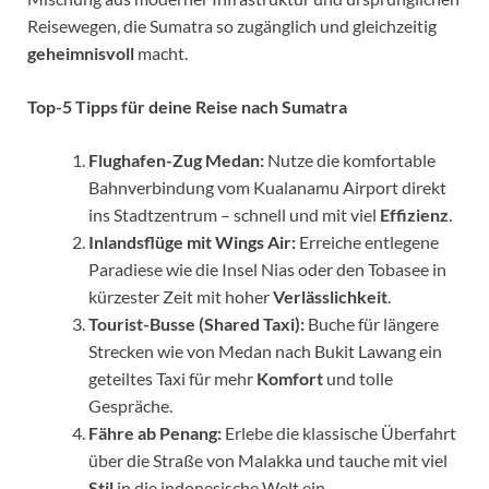
Reisewegen, die Sumatra so zugänglich und gleichzeitig
geheimnisvoll
macht.
Top-5 Tipps für deine Reise nach Sumatra
Flughafen-Zug Medan:
Nutze die komfortable
Bahnverbindung vom Kualanamu Airport direkt
ins Stadtzentrum – schnell und mit viel
Effizienz
.
Inlandsflüge mit Wings Air:
Erreiche entlegene
Paradiese wie die Insel Nias oder den Tobasee in
kürzester Zeit mit hoher
Verlässlichkeit
.
Tourist-Busse (Shared Taxi):
Buche für längere
Strecken wie von Medan nach Bukit Lawang ein
geteiltes Taxi für mehr
Komfort
und tolle
Gespräche.
Fähre ab Penang:
Erlebe die klassische Überfahrt
über die Straße von Malakka und tauche mit viel
Stil
in die indonesische Welt ein.