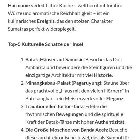
Harmonie
verleiht. Ihre Küche – weltberühmt für ihre
Würze und aromatische Reichhaltigkeit – ist ein
kulinarisches
Ereignis
, das den stolzen Charakter
Sumatras perfekt widerspiegelt.
Top-5 Kulturelle Schätze der Insel
Batak-Häuser auf Samosir:
Besuche das Dorf
Ambarita und bewundere die Steinfiguren und die
einzigartige Architektur mit viel
Historie
.
Minangkabau-Palast (Pagaruyung):
Staune über
das prachtvolle „Haus mit den vielen Hörnern“ in
Batusangkar – ein Meisterwerk voller
Eleganz
.
Traditioneller Tortor-Tanz:
Erlebe die
rhythmischen Bewegungen und die spirituelle
Kraft der Batak-Tänze mit hoher
Authentizität
.
Die Große Moschee von Banda Aceh:
Besuche
dieses architektonische Juwel, das als Symbol für