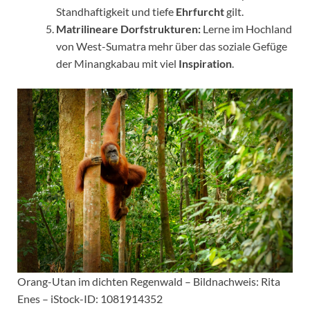
Standhaftigkeit und tiefe
Ehrfurcht
gilt.
Matrilineare Dorfstrukturen:
Lerne im Hochland
von West-Sumatra mehr über das soziale Gefüge
der Minangkabau mit viel
Inspiration
.
Orang-Utan im dichten Regenwald – Bildnachweis: Rita
Enes – iStock-ID: 1081914352