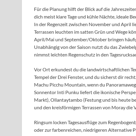
Für die Planung hilft der Blick auf die Jahreszeite
dich meist klare Tage und kühle Nächte, ideale
In der Regenzeit zwischen November und April li
Terrassen leuchten im satten Grün und Wege kö
April/Mai und September/Oktober bringen häufig
Unabhängig von der Saison nutzt du das Zwiebel
nimmst leichten Regenschutz in den Tagesrucksack
Vor Ort erkundest du die landwirtschaftlichen T
Tempel der Drei Fenster, und du sicherst dir recht
Machu Picchu Mountain, wenn du Panoramawege 
Sonnentor Inti Punku liefert die ikonische Perspe
Markt), Ollantaytambo (Festung und bis heute b
und den kreisförmigen Terrassen von Moray die Vi
Ringsum locken Tagesausflüge zum Regenbogenber
oder zur farbenreichen, niedrigeren Alternative 