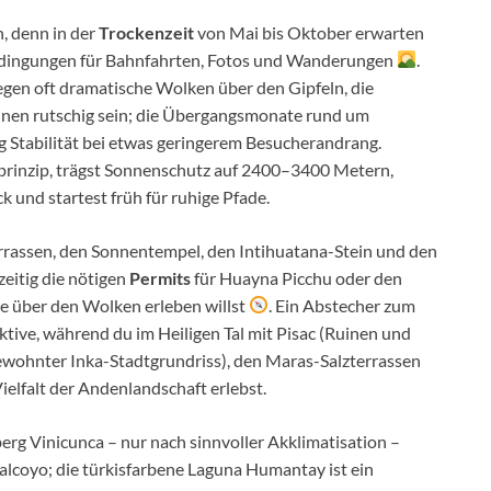
n, denn in der
Trockenzeit
von Mai bis Oktober erwarten
 Bedingungen für Bahnfahrten, Fotos und Wanderungen
.
egen oft dramatische Wolken über den Gipfeln, die
nnen rutschig sein; die Übergangsmonate rund um
 Stabilität bei etwas geringerem Besucherandrang.
prinzip, trägst Sonnenschutz auf 2400–3400 Metern,
 und startest früh für ruhige Pfade.
errassen, den Sonnentempel, den Intihuatana-Stein und den
zeitig die nötigen
Permits
für Huayna Picchu oder den
über den Wolken erleben willst
. Ein Abstecher zum
ktive, während du im Heiligen Tal mit Pisac (Ruinen und
ewohnter Inka-Stadtgrundriss), den Maras-Salzterrassen
elfalt der Andenlandschaft erlebst.
g Vinicunca – nur nach sinnvoller Akklimatisation –
Palcoyo; die türkisfarbene Laguna Humantay ist ein