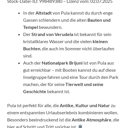
Stock-Datei-ID: 998489380 – Lizenz vom: 02.07.2025
In der
Altstadt
von Pula kannst du durch enge
Gassen schlendern und die alten
Bauten und
Tempel
bewundern.
Der
Strand von Verudela
ist bekannt für sein
kristallklares Wasser und die vielen
kleinen
Buchten
, die auch im Sommer nicht überlaufen
sind.
Auch der
Nationalpark Brijuni
ist von Pula aus
gut erreichbar – mit Booten kannst du auf diese
Inselgruppe fahren und eine Tour durch den Park
machen, der für seine
Tierwelt und seine
Geschichte
bekannt ist.
Pula ist perfekt für alle, die
Antike, Kultur und Natur
zu
einem entspannten Urlaubserlebnis kombinieren wollen.
Besonders beeindruckend ist die
Antike Atmosphäre
, die
hier auf Schritt und Tritt spürbar ist.