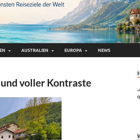
IEN
AUSTRALIEN
EUROPA
NEWS
 und voller Kontraste
„
q