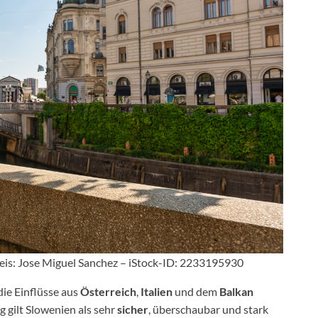
weis: Jose Miguel Sanchez – iStock-ID: 2233195930
 die Einflüsse aus
Österreich
,
Italien
und dem
Balkan
g gilt Slowenien als sehr
sicher
, überschaubar und stark