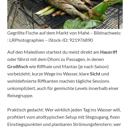
Gegrillte Fische auf dem Markt von Mahé – Bildnachweis:
: LRPhotographies – iStock-ID: 921976890
Auf den Malediven startest du meist direkt am
Hausriff
oder fährst mit dem Dhoni zu Passagen, in denen
Großfisch
wie Riffhaie und Mantas (je nach Saison)
vorbeizieht; kurze Wege ins Wasser, klare
Sicht
und
wohldefinierte Riffkanten machen tägliche Sessions
unkompliziert, auch für gemischte Levels innerhalb einer
Reisegruppe.
Praktisch gedacht: Wer wirklich jeden Tag ins Wasser will,
profitiert vom atolltypischen Setup mit Stegzugang, fixen
Einstiegspunkten und planbaren Strömungsfenstern; wer