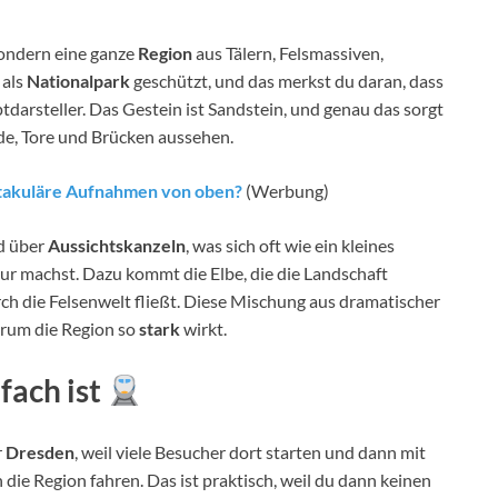
 sondern eine ganze
Region
aus Tälern, Felsmassiven,
 als
Nationalpark
geschützt, und das merkst du daran, dass
ptdarsteller. Das Gestein ist Sandstein, und genau das sorgt
de, Tore und Brücken aussehen.
ktakuläre Aufnahmen von oben?
(Werbung)
nd über
Aussichtskanzeln
, was sich oft wie ein kleines
r machst. Dazu kommt die Elbe, die die Landschaft
urch die Felsenwelt fließt. Diese Mischung aus dramatischer
arum die Region so
stark
wirkt.
fach ist
r
Dresden
, weil viele Besucher dort starten und dann mit
die Region fahren. Das ist praktisch, weil du dann keinen