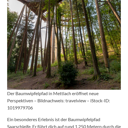
Der Baumwipfelpfad in Mettlach eröffnet neue
Perspektiven – Bildnachweis: travelview – iStock-ID:
1019979706
Ein besonderes Erlebnis ist der Baumwipfelpfad
Saarschleife. Er führt dich auf rund 1.250 Metern durch die