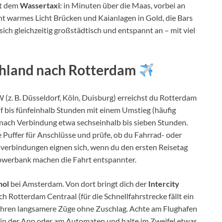
t dem
Wassertaxi
: in Minuten über die Maas, vorbei an
t warmes Licht Brücken und Kaianlagen in Gold, die Bars
sich gleichzeitig großstädtisch und entspannt an – mit viel
hland nach Rotterdam
 (z. B. Düsseldorf, Köln, Duisburg) erreichst du Rotterdam
ünf bis fünfeinhalb Stunden mit einem Umstieg (häufig
 nach Verbindung etwa sechseinhalb bis sieben Stunden.
e Puffer für Anschlüsse und prüfe, ob du Fahrrad- oder
hverbindungen eignen sich, wenn du den ersten Reisetag
Powerbank machen die Fahrt entspannter.
hol
bei Amsterdam. Von dort bringt dich der
Intercity
 Rotterdam Centraal (für die Schnellfahrstrecke fällt ein
 fahren langsamere Züge ohne Zuschlag. Achte am Flughafen
 in der App oder am Automaten und halte im Zweifel etwas