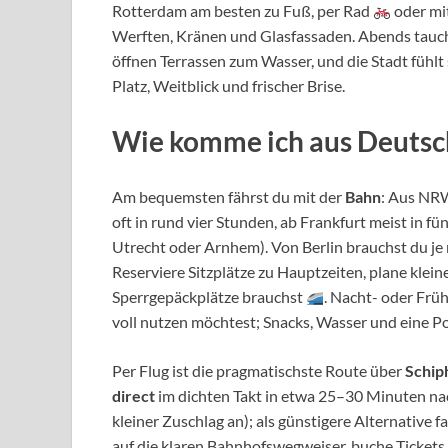
Rotterdam am besten zu Fuß, per Rad
oder mi
Werften, Kränen und Glasfassaden. Abends tauch
öffnen Terrassen zum Wasser, und die Stadt fühlt 
Platz, Weitblick und frischer Brise.
Wie komme ich aus Deutsc
Am bequemsten fährst du mit der
Bahn
: Aus NRW
oft in rund vier Stunden, ab Frankfurt meist in f
Utrecht oder Arnhem). Von Berlin brauchst du je
Reserviere Sitzplätze zu Hauptzeiten, plane klein
Sperrgepäckplätze brauchst
. Nacht- oder Frü
voll nutzen möchtest; Snacks, Wasser und eine 
Per Flug ist die pragmatischste Route über
Schip
direct
im dichten Takt in etwa 25–30 Minuten nach
kleiner Zuschlag an); als günstigere Alternative
auf die klaren Bahnhofswegweiser, buche Tickets