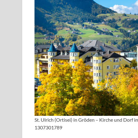
St. Ulrich (Ortisei) in Gröden – Kirche und Dorf 
1307301789