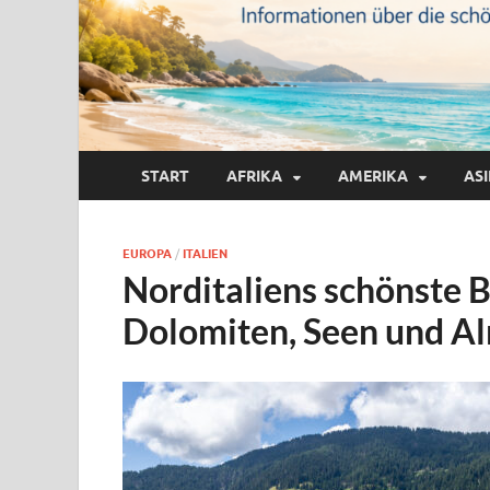
START
AFRIKA
AMERIKA
AS
EUROPA
/
ITALIEN
Norditaliens schönste 
Dolomiten, Seen und A