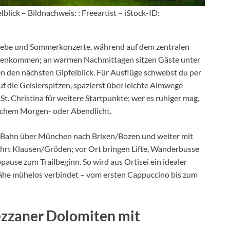
elblick – Bildnachweis: : Freeartist – iStock-ID:
iebe und Sommerkonzerte, während auf dem zentralen
mmenkommen; an warmen Nachmittagen sitzen Gäste unter
n den nächsten Gipfelblick. Für Ausflüge schwebst du per
f die Geislerspitzen, spazierst über leichte Almwege
t. Christina für weitere Startpunkte; wer es ruhiger mag,
eichem Morgen- oder Abendlicht.
r Bahn über München nach Brixen/Bozen und weiter mit
ahrt Klausen/Gröden; vor Ort bringen Lifte, Wanderbusse
ause zum Trailbeginn. So wird aus Ortisei ein idealer
ähe mühelos verbindet – vom ersten Cappuccino bis zum
zzaner Dolomiten mit