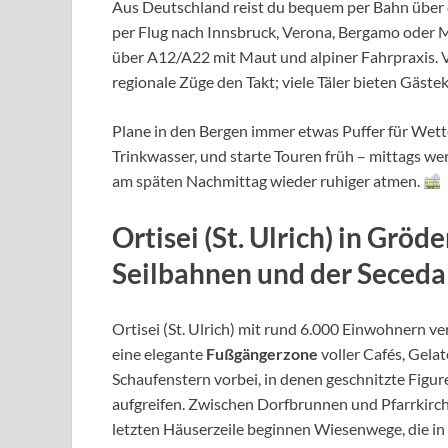
Aus Deutschland reist du bequem per Bahn über de
per Flug nach Innsbruck, Verona, Bergamo oder M
über A12/A22 mit Maut und alpiner Fahrpraxis.
regionale Züge den Takt; viele Täler bieten Gäs
Plane in den Bergen immer etwas Puffer für Wet
Trinkwasser, und starte Touren früh – mittags w
am späten Nachmittag wieder ruhiger atmen.
Ortisei (St. Ulrich) in Grö
Seilbahnen und der Seceda
Ortisei (St. Ulrich) mit rund 6.000 Einwohnern ve
eine elegante
Fußgängerzone
voller Cafés, Gela
Schaufenstern vorbei, in denen geschnitzte Fig
aufgreifen. Zwischen Dorfbrunnen und Pfarrkirc
letzten Häuserzeile beginnen Wiesenwege, die in