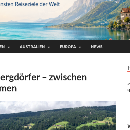
IEN
AUSTRALIEN
EUROPA
NEWS
Bergdörfer – zwischen
„
lmen
q