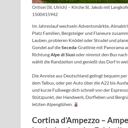
Ortisei (St. Ulrich) – Kirche St. Jakob mit Langkof
1500415942
Im Jahreslauf wechseln Adventsmärkte, Almabtr
Platz Familien, Bergsteiger und Flaneure zusa
Lauben, probieren Knödel oder Strudel und plane
Gondel auf die
Seceda
-Gratlinie mit Panorama au
Richtung
Alpe di Siusi
oder nimmst den Bus nach S
wählt die Randzeiten und genießt das Dorf in w
Die Anreise aus Deutschland gelingt bequem pe
dem Talbus, oder per Auto über die A22 bis Ausf
und kurze Fußwege dich schnell von der Espressop
Stützpunkt, der Handwerk, Dorfleben und Bergn
letzten Alpenglühen.
Cortina d’Ampezzo – Ampe