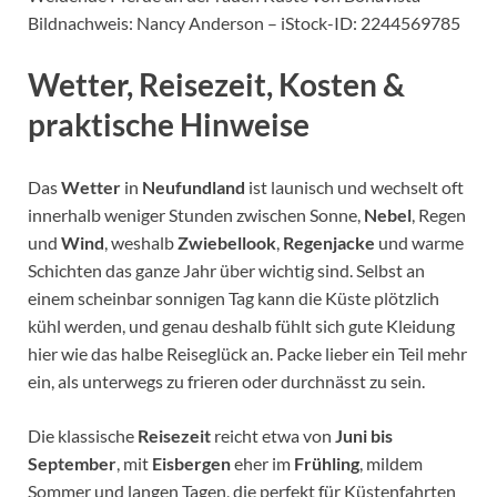
Bildnachweis: Nancy Anderson – iStock-ID: 2244569785
Wetter, Reisezeit, Kosten &
praktische Hinweise
Das
Wetter
in
Neufundland
ist launisch und wechselt oft
innerhalb weniger Stunden zwischen Sonne,
Nebel
, Regen
und
Wind
, weshalb
Zwiebellook
,
Regenjacke
und warme
Schichten das ganze Jahr über wichtig sind. Selbst an
einem scheinbar sonnigen Tag kann die Küste plötzlich
kühl werden, und genau deshalb fühlt sich gute Kleidung
hier wie das halbe Reiseglück an. Packe lieber ein Teil mehr
ein, als unterwegs zu frieren oder durchnässt zu sein.
Die klassische
Reisezeit
reicht etwa von
Juni bis
September
, mit
Eisbergen
eher im
Frühling
, mildem
Sommer und langen Tagen, die perfekt für Küstenfahrten