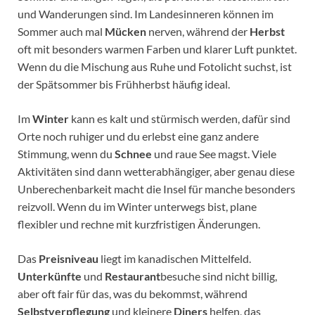
und Wanderungen sind. Im Landesinneren können im
Sommer auch mal
Mücken
nerven, während der
Herbst
oft mit besonders warmen Farben und klarer Luft punktet.
Wenn du die Mischung aus Ruhe und Fotolicht suchst, ist
der Spätsommer bis Frühherbst häufig ideal.
Im
Winter
kann es kalt und stürmisch werden, dafür sind
Orte noch ruhiger und du erlebst eine ganz andere
Stimmung, wenn du
Schnee
und raue See magst. Viele
Aktivitäten sind dann wetterabhängiger, aber genau diese
Unberechenbarkeit macht die Insel für manche besonders
reizvoll. Wenn du im Winter unterwegs bist, plane
flexibler und rechne mit kurzfristigen Änderungen.
Das
Preisniveau
liegt im kanadischen Mittelfeld.
Unterkünfte
und
Restaurant
besuche sind nicht billig,
aber oft fair für das, was du bekommst, während
Selbstverpflegung
und kleinere
Diners
helfen, das