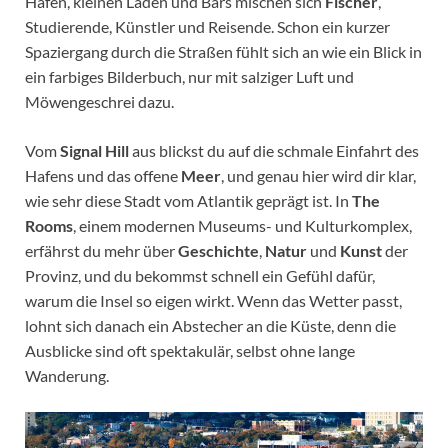
Hafen, kleinen Läden und Bars mischen sich
Fischer
,
Studierende, Künstler und Reisende. Schon ein kurzer
Spaziergang durch die Straßen fühlt sich an wie ein Blick in
ein farbiges Bilderbuch, nur mit salziger Luft und
Möwengeschrei dazu.
Vom
Signal Hill
aus blickst du auf die schmale Einfahrt des
Hafens und das offene
Meer
, und genau hier wird dir klar,
wie sehr diese Stadt vom Atlantik geprägt ist. In
The
Rooms
, einem modernen Museums- und Kulturkomplex,
erfährst du mehr über
Geschichte
,
Natur
und
Kunst
der
Provinz, und du bekommst schnell ein Gefühl dafür,
warum die Insel so eigen wirkt. Wenn das Wetter passt,
lohnt sich danach ein Abstecher an die Küste, denn die
Ausblicke sind oft spektakulär, selbst ohne lange
Wanderung.