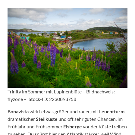
Trinity im Sommer mit Lupinenblüte – Bildnachweis:
flyzone – iStock-ID: 2230893758
Bonavista
wirkt etwas größer und rauer, mit
Leuchtturm
,
dramatischer
Steilküste
und oft sehr guten Chancen, im
Frühjahr und Frühsommer
Eisberge
vor der Küste treiben
zu sehen. Du spürst hier den Atlantik stärker, weil Wind