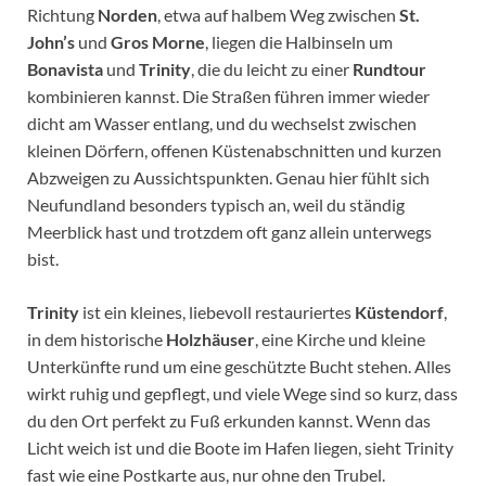
Richtung
Norden
, etwa auf halbem Weg zwischen
St.
John’s
und
Gros Morne
, liegen die Halbinseln um
Bonavista
und
Trinity
, die du leicht zu einer
Rundtour
kombinieren kannst. Die Straßen führen immer wieder
dicht am Wasser entlang, und du wechselst zwischen
kleinen Dörfern, offenen Küstenabschnitten und kurzen
Abzweigen zu Aussichtspunkten. Genau hier fühlt sich
Neufundland besonders typisch an, weil du ständig
Meerblick hast und trotzdem oft ganz allein unterwegs
bist.
Trinity
ist ein kleines, liebevoll restauriertes
Küstendorf
,
in dem historische
Holzhäuser
, eine Kirche und kleine
Unterkünfte rund um eine geschützte Bucht stehen. Alles
wirkt ruhig und gepflegt, und viele Wege sind so kurz, dass
du den Ort perfekt zu Fuß erkunden kannst. Wenn das
Licht weich ist und die Boote im Hafen liegen, sieht Trinity
fast wie eine Postkarte aus, nur ohne den Trubel.