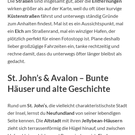
Die
Straßen
sind insgesamt gut, aber die
Entfernungen
wirken größer als auf der Karte, weil du oft über kurvige
Küstenstraßen
fährst und unterwegs ständig Gründe
zum Anhalten findest. Mal ist es ein Aussichtspunkt, mal
ein
Elch
am Straßenrand, mal ein winziger Hafen, der
plötzlich perfekt für einen Fotostopp ist. Plane deshalb
lieber großzügige Fahrzeiten ein, tanke rechtzeitig und
rechne damit, dass du unterwegs öfter länger bleibst als
gedacht.
St. John’s & Avalon – Bunte
Häuser und alte Geschichte
Rund um
St. John’s
, die vielleicht charakteristischste Stadt
der Insel, lernst du
Neufundland
von seiner lebendigen
Seite kennen. Die
Altstadt
mit ihren
Jellybean-Häusern
zieht sich terrassenförmig die Hügel hinauf, und zwischen