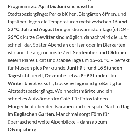
Programm ab.
April bis Juni
sind ideal für
Stadtspaziergänge: Parks blühen, Biergärten öffnen, und
tagsüber liegen die Temperaturen meist zwischen
15 und
22 °C
.
Juli und August
bringen die wärmsten Tage (oft
24–
26 °C
); kurze Gewitter sind möglich, danach wird die Luft
schnell klar. Später Abend an der Isar oder im Biergarten
ist dann die angenehmste Zeit.
September und Oktober
liefern klares Licht und stabile Tage um
15–20 °C
– perfekt
für Museen plus Parkrunde.
Juni
hält rund
16 Stunden
Tageslicht
bereit,
Dezember
etwa
8–9 Stunden
. Im
Winter
bleibt es kühl; trockene Tage sind großartig für
Altstadtspaziergänge, Weihnachtsmärkte und ein
schnelles Aufwärmen im Café. Für Fotos lohnen
Morgenlicht über den
Isarauen
und der späte Nachmittag
im
Englischen Garten
. Manchmal sorgt Föhn für
überraschend weite Alpenblicke – dann ab zum
Olympiaberg
.