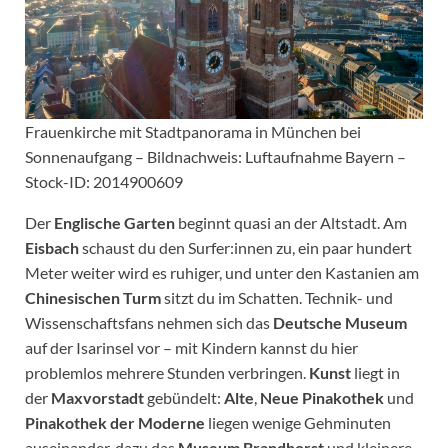
Frauenkirche mit Stadtpanorama in München bei
Sonnenaufgang – Bildnachweis: Luftaufnahme Bayern –
Stock-ID: 2014900609
Der
Englische Garten
beginnt quasi an der Altstadt. Am
Eisbach
schaust du den Surfer:innen zu, ein paar hundert
Meter weiter wird es ruhiger, und unter den Kastanien am
Chinesischen Turm
sitzt du im Schatten. Technik- und
Wissenschaftsfans nehmen sich das
Deutsche Museum
auf der Isarinsel vor – mit Kindern kannst du hier
problemlos mehrere Stunden verbringen.
Kunst
liegt in
der
Maxvorstadt
gebündelt:
Alte
,
Neue Pinakothek
und
Pinakothek der Moderne
liegen wenige Gehminuten
auseinander, dazu das
Museum Brandhorst
und kleinere