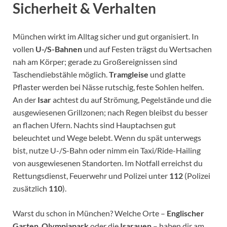
Sicherheit & Verhalten
München wirkt im Alltag sicher und gut organisiert. In
vollen
U-/S-Bahnen
und auf Festen trägst du Wertsachen
nah am Körper; gerade zu Großereignissen sind
Taschendiebstähle möglich.
Tramgleise
und glatte
Pflaster werden bei Nässe rutschig, feste Sohlen helfen.
An der
Isar
achtest du auf Strömung, Pegelstände und die
ausgewiesenen Grillzonen; nach Regen bleibst du besser
an flachen Ufern. Nachts sind Hauptachsen gut
beleuchtet und Wege belebt. Wenn du spät unterwegs
bist, nutze U-/S-Bahn oder nimm ein Taxi/Ride-Hailing
von ausgewiesenen Standorten. Im Notfall erreichst du
Rettungsdienst, Feuerwehr und Polizei unter
112
(Polizei
zusätzlich
110
).
Warst du schon in München? Welche Orte –
Englischer
Garten
,
Olympiapark
oder die
Isarauen
– haben dir am