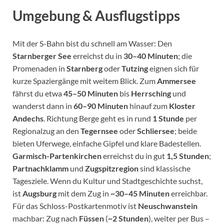
Umgebung & Ausflugstipps
Mit der S-Bahn bist du schnell am Wasser: Den
Starnberger See
erreichst du in
30–40 Minuten
; die
Promenaden in
Starnberg
oder
Tutzing
eignen sich für
kurze Spaziergänge mit weitem Blick. Zum
Ammersee
fährst du etwa
45–50 Minuten
bis
Herrsching
und
wanderst dann in
60–90 Minuten
hinauf zum
Kloster
Andechs
. Richtung Berge geht es in rund
1 Stunde
per
Regionalzug an den
Tegernsee
oder
Schliersee
; beide
bieten Uferwege, einfache Gipfel und klare Badestellen.
Garmisch-Partenkirchen
erreichst du in gut
1,5 Stunden
;
Partnachklamm
und
Zugspitzregion
sind klassische
Tagesziele. Wenn du Kultur und Stadtgeschichte suchst,
ist
Augsburg
mit dem Zug in
~30–45 Minuten
erreichbar.
Für das Schloss-Postkartenmotiv ist
Neuschwanstein
machbar: Zug nach
Füssen
(
~2 Stunden
), weiter per Bus –