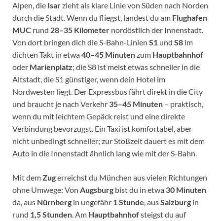
Alpen, die
Isar
zieht als klare Linie von Süden nach Norden
durch die Stadt. Wenn du fliegst, landest du am
Flughafen
MUC
rund
28–35 Kilometer
nordöstlich der Innenstadt.
Von dort bringen dich die S-Bahn-Linien
S1
und
S8
im
dichten Takt in etwa
40–45 Minuten
zum
Hauptbahnhof
oder
Marienplatz
; die S8 ist meist etwas schneller in die
Altstadt, die S1 günstiger, wenn dein Hotel im
Nordwesten liegt. Der Expressbus fährt direkt in die City
und braucht je nach Verkehr
35–45 Minuten
– praktisch,
wenn du mit leichtem Gepäck reist und eine direkte
Verbindung bevorzugst. Ein Taxi ist komfortabel, aber
nicht unbedingt schneller; zur Stoßzeit dauert es mit dem
Auto in die Innenstadt ähnlich lang wie mit der S-Bahn.
Mit dem
Zug
erreichst du München aus vielen Richtungen
ohne Umwege: Von
Augsburg
bist du in etwa
30 Minuten
da, aus
Nürnberg
in ungefähr
1 Stunde
, aus
Salzburg
in
rund
1,5 Stunden
. Am
Hauptbahnhof
steigst du auf