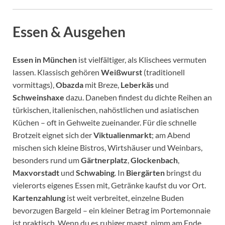
Essen & Ausgehen
Essen in München
ist vielfältiger, als Klischees vermuten
lassen. Klassisch gehören
Weißwurst
(traditionell
vormittags),
Obazda
mit Breze,
Leberkäs
und
Schweinshaxe
dazu. Daneben findest du dichte Reihen an
türkischen, italienischen, nahöstlichen und asiatischen
Küchen – oft in Gehweite zueinander. Für die schnelle
Brotzeit eignet sich der
Viktualienmarkt
; am Abend
mischen sich kleine Bistros, Wirtshäuser und Weinbars,
besonders rund um
Gärtnerplatz
,
Glockenbach
,
Maxvorstadt
und
Schwabing
. In
Biergärten
bringst du
vielerorts eigenes Essen mit, Getränke kaufst du vor Ort.
Kartenzahlung
ist weit verbreitet, einzelne Buden
bevorzugen Bargeld – ein kleiner Betrag im Portemonnaie
ist praktisch. Wenn du es ruhiger magst, nimm am Ende