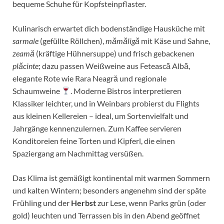
bequeme Schuhe für Kopfsteinpflaster.
Kulinarisch erwartet dich bodenständige Hausküche mit
sarmale
(gefüllte Röllchen),
mămăligă
mit Käse und Sahne,
zeamă
(kräftige Hühnersuppe) und frisch gebackenen
plăcinte
; dazu passen Weißweine aus Fetească Albă,
elegante Rote wie Rara Neagră und regionale
Schaumweine
. Moderne Bistros interpretieren
Klassiker leichter, und in Weinbars probierst du Flights
aus kleinen Kellereien – ideal, um Sortenvielfalt und
Jahrgänge kennenzulernen. Zum Kaffee servieren
Konditoreien feine Torten und Kipferl, die einen
Spaziergang am Nachmittag versüßen.
Das Klima ist gemäßigt kontinental mit warmen Sommern
und kalten Wintern; besonders angenehm sind der späte
Frühling und der
Herbst
zur Lese, wenn Parks grün (oder
gold) leuchten und Terrassen bis in den Abend geöffnet