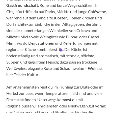
Gastfreundschaft
, Ruhe und kurze Wege schätzen. In
Chișinău triffst du auf Parks, Märkte und junge Cafészene,
während auf dem Land alte
Klöster
, Höhlenkirchen und
Dorfarchitektur Einblicke in den Alltag geben. Berühmt
sind die kilometerlangen Weinkeller von Cricova und
Mileștii Mici sowie Weingüter wie Purcari oder Castel
Mimi, wo du Degustationen und Kellerführungen mit
regionaler Küche kombinierst
. Die Küche ist
bodenständig und aromatisch, mit
sarmale
,
plăcinte
,
Suppen und gegrilltem Fleisch; dazu passen trockene
Weißweine, elegante Rote und Schaumweine –
Wein
ist
hier Teil der Kultur.
Am angenehmsten reist du im Frühling zur Blüte oder im
Herbst zur Lese, wenn Temperaturen mild sind und viele
Feste stattfinden. Unterwegs kommst du mit
Regionalbussen, Fahrdiensten oder Mietwagen gut voran;
die Distanzen sind kurz und Straßen verbinden die