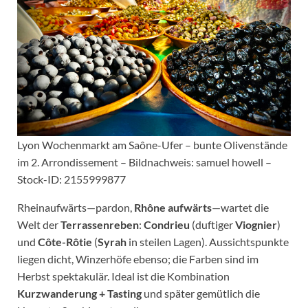
Lyon Wochenmarkt am Saône-Ufer – bunte Olivenstände
im 2. Arrondissement – Bildnachweis: samuel howell –
Stock-ID: 2155999877
Rheinaufwärts—pardon,
Rhône aufwärts
—wartet die
Welt der
Terrassenreben
:
Condrieu
(duftiger
Viognier
)
und
Côte-Rôtie
(
Syrah
in steilen Lagen). Aussichtspunkte
liegen dicht, Winzerhöfe ebenso; die Farben sind im
Herbst spektakulär. Ideal ist die Kombination
Kurzwanderung + Tasting
und später gemütlich die