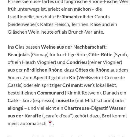
Frisée, Gemüse-Tartes und fangfrische Rhône-Fische. Wer
früh unterwegs ist, erlebt einen
mâchon
– die
traditionelle, herzhafte
Frühmahlzeit
der Canuts
(Seidenweber): Kaltes Fleisch, Terrinen, Käse und ein
Gläschen Wein, heute oft als Brunch-Variante.
Ins Glas passen
Weine aus der Nachbarschaft
:
Beaujolais
(Gamay) für fruchtige Rote,
Côte-Rôtie
(Syrah,
oft ein Hauch Viognier) und
Condrieu
(reiner Viognier)
aus der
nördlichen Rhône
, dazu
Côtes du Rhône
aus dem
Süden. Zum
Aperitif
geht ein
Kir
(Weißwein + Crème de
Cassis) oder ein spritziger
Crémant
; wer’s lokal liebt,
bestellt einen
Communard
(Kir mit Rotwein). Danach ein
Café
– kurz (espresso),
noisette
(mit Milchschaum) oder
allongé
– und vielleicht ein
Chartreuse
-Digestif.
Wasser
aus der Karaffe
(„carafe d’eau“) gehört dazu,
Brot
kommt
meist automatisch
.