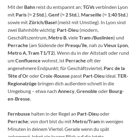
Mit der
Bahn
reist du entspannt an:
TGVs
verbinden Lyon
mit
Paris
(≈
2 Std.
),
Genf
(≈
2 Std.
),
Marseille
(≈
1:40 Std.
)
sowie mit
Zürich/Basel
(meist mit Umstieg). In Lyon sind
zwei Bahnhöfe wichtig:
Part-Dieu
(modern,
Geschäftszentrum,
Metro B
, viele
Tram-/Buslinien
) und
Perrache
(am Südende der
Presqu’île
, nah zu
Vieux Lyon
,
Metro A
,
Tram T1/T2
). Wenn du in der Altstadt oder rund
um
Confluence
wohnst, ist
Perrache
oft der
angenehmere Endpunkt; für Geschäftsviertel,
Parc de la
Tête d’Or
oder
Croix-Rousse
passt
Part-Dieu
ideal.
TER-
Regionalzüge
bringen dich außerdem schnell in die
Umgebung – etwa nach
Annecy
,
Grenoble
oder
Bourg-
en-Bresse
.
Fernbusse
halten in der Regel an
Part-Dieu
oder
Perrache
; von dort bist du mit
Metro/Tram
in wenigen
Minuten in deinem Viertel. Gerade wenn du spät
ankommst, lohnt ein kurzer Blick auf die letzte