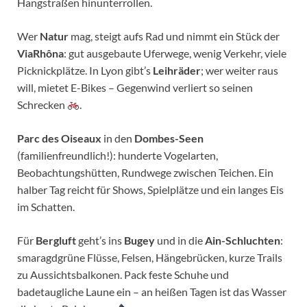
Hangstraßen hinunterrollen.
Wer
Natur
mag, steigt aufs Rad und nimmt ein Stück der
ViaRhôna
: gut ausgebaute Uferwege, wenig Verkehr, viele
Picknickplätze. In Lyon gibt’s
Leihräder
; wer weiter raus
will, mietet E-Bikes – Gegenwind verliert so seinen
Schrecken
.
Parc des Oiseaux
in den
Dombes-Seen
(familienfreundlich!): hunderte Vogelarten,
Beobachtungshütten, Rundwege zwischen Teichen. Ein
halber Tag reicht für Shows, Spielplätze und ein langes Eis
im Schatten.
Für
Bergluft
geht’s ins
Bugey
und in die
Ain-Schluchten
:
smaragdgrüne Flüsse, Felsen, Hängebrücken, kurze Trails
zu Aussichtsbalkonen. Pack feste Schuhe und
badetaugliche Laune ein – an heißen Tagen ist das Wasser