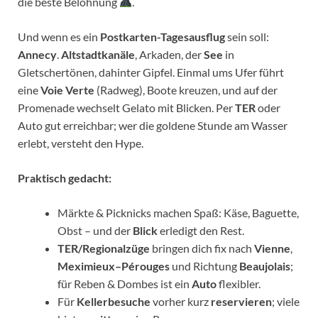
die beste Belohnung
.
Und wenn es ein
Postkarten-Tagesausflug
sein soll:
Annecy
.
Altstadtkanäle
, Arkaden, der
See
in
Gletschertönen, dahinter Gipfel. Einmal ums Ufer führt
eine
Voie Verte
(Radweg), Boote kreuzen, und auf der
Promenade wechselt Gelato mit Blicken. Per
TER
oder
Auto gut erreichbar; wer die goldene Stunde am Wasser
erlebt, versteht den Hype.
Praktisch gedacht:
Märkte & Picknicks machen Spaß: Käse, Baguette,
Obst – und der
Blick
erledigt den Rest.
TER/Regionalzüge
bringen dich fix nach
Vienne
,
Meximieux–Pérouges
und Richtung
Beaujolais
;
für Reben & Dombes ist ein
Auto
flexibler.
Für
Kellerbesuche
vorher kurz
reservieren
; viele