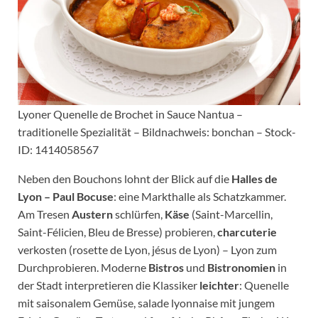
Lyoner Quenelle de Brochet in Sauce Nantua –
traditionelle Spezialität – Bildnachweis: bonchan – Stock-
ID: 1414058567
Neben den Bouchons lohnt der Blick auf die
Halles de
Lyon – Paul Bocuse
: eine Markthalle als Schatzkammer.
Am Tresen
Austern
schlürfen,
Käse
(Saint-Marcellin,
Saint-Félicien, Bleu de Bresse) probieren,
charcuterie
verkosten (rosette de Lyon, jésus de Lyon) – Lyon zum
Durchprobieren. Moderne
Bistros
und
Bistronomien
in
der Stadt interpretieren die Klassiker
leichter
: Quenelle
mit saisonalem Gemüse, salade lyonnaise mit jungem