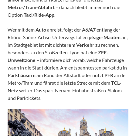
Metro-/Tram-Abfahrt
– danach bleibt immer noch die
Option
Taxi/Ride-App
.
Wer mit dem
Auto
anreist, folgt der
A6/A7
entlang der
Rhône-Saône-Achse. Unterwegs fallen
péage-Mauten
an;
im Stadtgebiet ist mit
dichterem Verkehr
zu rechnen,
besonders zu den Stoßzeiten. Lyon hat eine
ZFE-
Umweltzone
– informiere dich vorab, welche Fahrzeuge
wann in die Stadt dürfen. Am entspanntesten parkst du in
Parkhäusern
am Rand der Altstadt oder nutzt
P+R
an der
Metro/Tram und fährst die letzte Strecke mit dem
TCL-
Netz
weiter. Das spart Nerven, Einbahnstraßen-Slalom
und Parktickets.