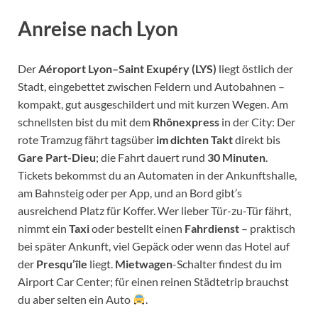
Anreise nach Lyon
Der
Aéroport Lyon–Saint Exupéry (LYS)
liegt östlich der
Stadt, eingebettet zwischen Feldern und Autobahnen –
kompakt, gut ausgeschildert und mit kurzen Wegen. Am
schnellsten bist du mit dem
Rhônexpress
in der City: Der
rote Tramzug fährt tagsüber
im dichten Takt
direkt bis
Gare Part-Dieu
; die Fahrt dauert rund
30 Minuten
.
Tickets bekommst du an Automaten in der Ankunftshalle,
am Bahnsteig oder per App, und an Bord gibt’s
ausreichend Platz für Koffer. Wer lieber Tür-zu-Tür fährt,
nimmt ein
Taxi
oder bestellt einen
Fahrdienst
– praktisch
bei später Ankunft, viel Gepäck oder wenn das Hotel auf
der
Presqu’île
liegt.
Mietwagen
-Schalter findest du im
Airport Car Center; für einen reinen Städtetrip brauchst
du aber selten ein Auto
.