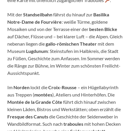
eine Karte mit öffentlich zugänglichen Traboules
.
Mit der
Standseilbahn
fährst du hinauf zur
Basilika
Notre-Dame de Fourvière
: weiße Türme, goldene
Mosaiken und von der Terrasse einer der
besten Blicke
auf Dächer, Flüsse und – bei klarer Luft – die Alpen. Gleich
nebenan liegen die
gallo-römischen Theater
mit dem
Museum
Lugdunum
: Steinstufen im Halbkreis, die Stadt
zu Füßen, Geschichte zum Anfassen. Im Sommer werden
die Ränge zur Bühne, im Winter zum schönsten Freilicht-
Aussichtspunkt.
Im
Norden
lockt die
Croix-Rousse
– ein Hügellabyrinth
aus Treppen (
montées
), Ateliers und Hinterhöfen. Die
Montée de la Grande Côte
führt dich hinauf zwischen
kleinen Läden, Bistros und Werkstätten; oben erzählt die
Fresque des Canuts
die Geschichte der Seidenweber in
Wandbildformat. Such nach
traboules
mit hohen Decken