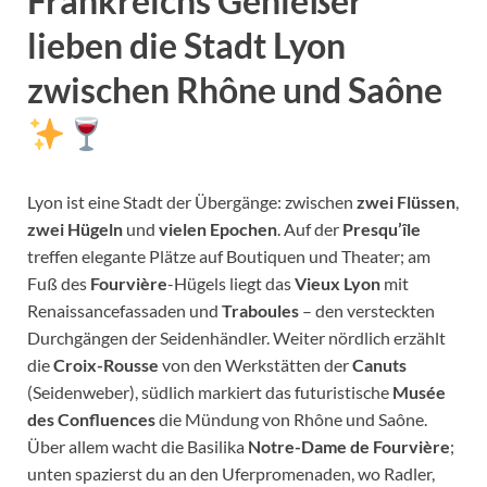
Frankreichs Genießer
lieben die Stadt Lyon
zwischen Rhône und Saône
Lyon ist eine Stadt der Übergänge: zwischen
zwei Flüssen
,
zwei Hügeln
und
vielen Epochen
. Auf der
Presqu’île
treffen elegante Plätze auf Boutiquen und Theater; am
Fuß des
Fourvière
-Hügels liegt das
Vieux Lyon
mit
Renaissancefassaden und
Traboules
– den versteckten
Durchgängen der Seidenhändler. Weiter nördlich erzählt
die
Croix-Rousse
von den Werkstätten der
Canuts
(Seidenweber), südlich markiert das futuristische
Musée
des Confluences
die Mündung von Rhône und Saône.
Über allem wacht die Basilika
Notre-Dame de Fourvière
;
unten spazierst du an den Uferpromenaden, wo Radler,