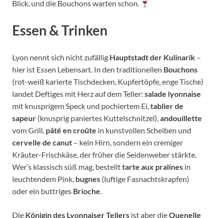
Blick, und die Bouchons warten schon.
Essen & Trinken
Lyon nennt sich nicht zufällig
Hauptstadt der Kulinarik
–
hier ist Essen Lebensart. In den traditionellen
Bouchons
(rot-weiß karierte Tischdecken, Kupfertöpfe, enge Tische)
landet Deftiges mit Herz auf dem Teller:
salade lyonnaise
mit knusprigem Speck und pochiertem Ei,
tablier de
sapeur
(knusprig paniertes Kuttelschnitzel),
andouillette
vom Grill,
pâté en croûte
in kunstvollen Scheiben und
cervelle de canut
– kein Hirn, sondern ein cremiger
Kräuter-Frischkäse, der früher die Seidenweber stärkte.
Wer’s klassisch süß mag, bestellt
tarte aux pralines
in
leuchtendem Pink,
bugnes
(luftige Fasnachtskrapfen)
oder ein buttriges
Brioche
.
Die
Königin des Lyonnaiser Tellers
ist aber die
Quenelle