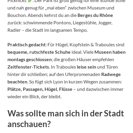
Picknicks
. Der Park ist groß genug für eine Stunde Stille
und nah genug für „mal eben“ zwischen Museum und
Bouchon. Abends kehrst du an die
Berges du Rhône
zurück: schwimmende Pontons, Liegestühle, Jogger,
Radler – die Stadt im langsamen Tempo.
Praktisch gedacht:
Für Hügel, Kopfstein & Traboules sind
bequeme, rutschfeste Schuhe
ideal. Viele
Museen haben
montags geschlossen
; die großen Häuser empfehlen
Zeitfenster-Tickets
. In Traboules
leise sein
und Türen
hinter dir schließen; auf den Uferpromenaden
Radwege
beachten
. So fügt sich Lyon in kurzen Wegen zusammen:
Plätze, Passagen, Hügel, Flüsse
– und dazwischen immer
wieder ein Blick, der bleibt.
Was sollte man sich in der Stadt
anschauen?