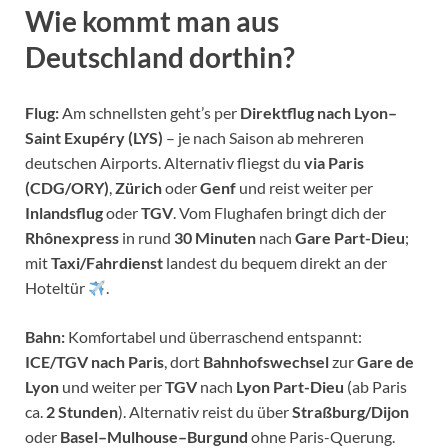
Wie kommt man aus
Deutschland dorthin?
Flug:
Am schnellsten geht’s per
Direktflug nach Lyon–
Saint Exupéry (LYS)
– je nach Saison ab mehreren
deutschen Airports. Alternativ fliegst du
via Paris
(CDG/ORY)
,
Zürich
oder
Genf
und reist weiter per
Inlandsflug
oder
TGV
. Vom Flughafen bringt dich der
Rhônexpress
in rund
30 Minuten
nach
Gare Part-Dieu
;
mit
Taxi/Fahrdienst
landest du bequem direkt an der
Hoteltür
.
Bahn:
Komfortabel und überraschend entspannt:
ICE/TGV nach Paris
, dort
Bahnhofswechsel
zur
Gare de
Lyon
und weiter per
TGV
nach
Lyon Part-Dieu
(ab Paris
ca.
2 Stunden
). Alternativ reist du über
Straßburg/Dijon
oder
Basel–Mulhouse–Burgund
ohne Paris-Querung.