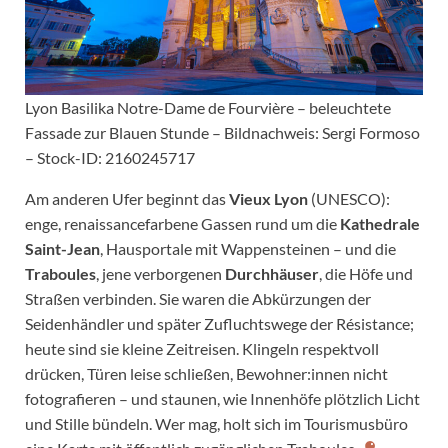
Lyon Basilika Notre-Dame de Fourvière – beleuchtete
Fassade zur Blauen Stunde – Bildnachweis: Sergi Formoso
– Stock-ID: 2160245717
Am anderen Ufer beginnt das
Vieux Lyon
(UNESCO):
enge, renaissance­farbene Gassen rund um die
Kathedrale
Saint-Jean
, Hausportale mit Wappensteinen – und die
Traboules
, jene verborgenen
Durchhäuser
, die Höfe und
Straßen verbinden. Sie waren die Abkürzungen der
Seidenhändler und später Zufluchtswege der Résistance;
heute sind sie kleine Zeitreisen. Klingeln respektvoll
drücken, Türen leise schließen, Bewohner:innen nicht
fotografieren – und staunen, wie Innenhöfe plötzlich Licht
und Stille bündeln. Wer mag, holt sich im Tourismusbüro