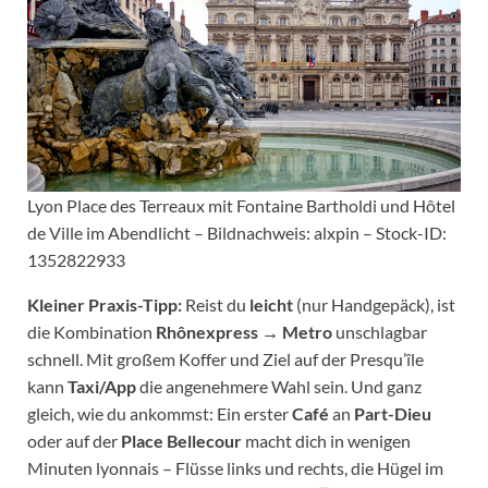
Lyon Place des Terreaux mit Fontaine Bartholdi und Hôtel
de Ville im Abendlicht – Bildnachweis: alxpin – Stock-ID:
1352822933
Kleiner Praxis-Tipp:
Reist du
leicht
(nur Handgepäck), ist
die Kombination
Rhônexpress → Metro
unschlagbar
schnell. Mit großem Koffer und Ziel auf der Presqu’île
kann
Taxi/App
die angenehmere Wahl sein. Und ganz
gleich, wie du ankommst: Ein erster
Café
an
Part-Dieu
oder auf der
Place Bellecour
macht dich in wenigen
Minuten lyonnais – Flüsse links und rechts, die Hügel im