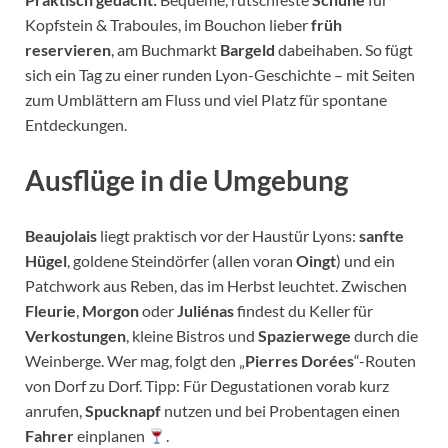
Kopfstein & Traboules, im Bouchon lieber
früh
reservieren
, am Buchmarkt
Bargeld
dabeihaben. So fügt
sich ein Tag zu einer runden Lyon-Geschichte – mit Seiten
zum Umblättern am Fluss und viel Platz für spontane
Entdeckungen.
Ausflüge in die Umgebung
Beaujolais
liegt praktisch vor der Haustür Lyons:
sanfte
Hügel
, goldene Stein­dörfer (allen voran
Oingt
) und ein
Patchwork aus Reben, das im Herbst leuchtet. Zwischen
Fleurie
,
Morgon
oder
Juliénas
findest du Keller für
Verkostungen
, kleine Bistros und
Spazierwege
durch die
Weinberge. Wer mag, folgt den „
Pierres Dorées
“-Routen
von Dorf zu Dorf. Tipp: Für Degustationen vorab kurz
anrufen,
Spucknapf
nutzen und bei Probentagen einen
Fahrer
einplanen
.