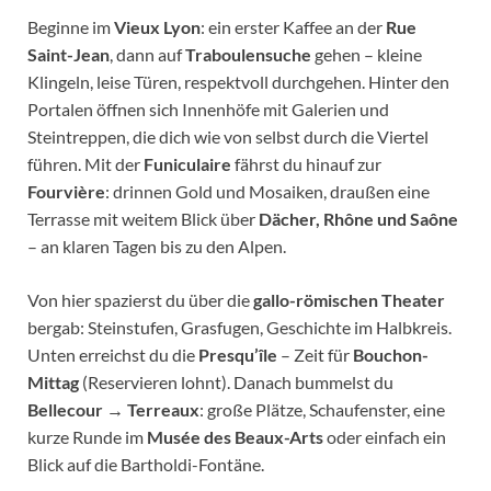
Beginne im
Vieux Lyon
: ein erster Kaffee an der
Rue
Saint-Jean
, dann auf
Traboulensuche
gehen – kleine
Klingeln, leise Türen, respektvoll durchgehen. Hinter den
Portalen öffnen sich Innenhöfe mit Galerien und
Steintreppen, die dich wie von selbst durch die Viertel
führen. Mit der
Funiculaire
fährst du hinauf zur
Fourvière
: drinnen Gold und Mosaiken, draußen eine
Terrasse mit weitem Blick über
Dächer, Rhône und Saône
– an klaren Tagen bis zu den Alpen.
Von hier spazierst du über die
gallo-römischen Theater
bergab: Steinstufen, Grasfugen, Geschichte im Halbkreis.
Unten erreichst du die
Presqu’île
– Zeit für
Bouchon-
Mittag
(Reservieren lohnt). Danach bummelst du
Bellecour → Terreaux
: große Plätze, Schaufenster, eine
kurze Runde im
Musée des Beaux-Arts
oder einfach ein
Blick auf die Bartholdi-Fontäne.