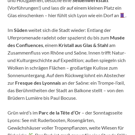
und Holzgalerien, besuche eine
Seidenwerkstatt
(Vorführungen!) und lass dir auf einem kleinen Platz ein
Glas einschenken – hier fühlt sich Lyon wie ein Dorf an
.
Im
Süden
weitet sich die Stadt wieder: Entlang der
Uferpromenade radelst oder spazierst du bis zum
Musée
des Confluences
, einem
Kristall aus Glas & Stahl
am
Zusammenfluss von Rhône und Saône. Innen trifft Natur-
und Kulturgeschichte auf Expedition; außen spiegeln sich
Wolken in schrägen Flächen – großartige Kulisse zum
Sonnenuntergang. Auf dem Rückweg lohnt ein Abstecher
zur
Fresque des Lyonnais
an der Saône: ein Trompe-l’œil,
das Berühmtheiten der Stadt an Balkone stellt – von den
Brüdern Lumière bis Paul Bocuse.
Grün wird’s im
Parc de la Tête d’Or
– der Sonntagsseite
Lyons: See mit Ruderbooten, Rosengärten,
Gewächshäuser voller Tropenpflanzen, weite Wiesen für