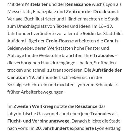
Mit dem
Mittelalter
und der
Renaissance
wuchs Lyon als
Messestadt, Finanzplatz und
Zentrum der Druckkunst
:
Verlage, Buchillustrierer und Händler machten die Stadt
zum Umschlagplatz von Texten und Ideen. Im 16.–19.
Jahrhundert veränderte vor allem die
Seide
das Stadtbild.
Auf dem Hügel der
Croix-Rousse
arbeiteten die
Canuts
–
Seidenweber, deren Werkstätten hohe Fenster und
Aufzüge für die Webstühle brauchten. Ihre
Traboules
–
die verborgenen Hausdurchgänge – halfen, Stoffballen
trocken und schnell zu transportieren. Die
Aufstände der
Canuts
im 19. Jahrhundert schrieben sich in die
Sozialgeschichte ein und machten Lyon zum Schauplatz
früher Arbeiterbewegungen.
Im
Zweiten Weltkrieg
nutzte die
Résistance
das
labyrinthische Gassennetz und eben jene
Traboules
als
Flucht- und Verbindungswege
. Danach blickte die Stadt
nach vorn: Im
20. Jahrhundert
expandierte Lyon entlang