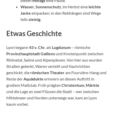
bieten
mittags
eine Pause.
Wasser, Sonnenschutz
, im Herbst eine
leichte
Jacke
einpacken; in den Rebhängen sind Wege
teils
steinig
.
Etwas Geschichte
Lyon begann
43 v. Chr.
als
Lugdunum
– römische
Provinzhauptstadt Galliens
und Knotenpunkt zwischen
Rhônetal, Saône und Alpenpässen. Von hier aus wurden
Straßen gelenkt, Waren verteilt und Nachrichten
geschickt; die
römischen Theater
am Fourvière-Hang und
Reste der
Aquädukte
erinnern an diesen Auftritt in
großem Maßstab. Früh prägten
Christentum
,
Märkte
und die Lage an zwei Flüssen die Stadt – wer zwischen
Mittelmeer und Norden unterwegs war, kam an Lyon
kaum vorbei.