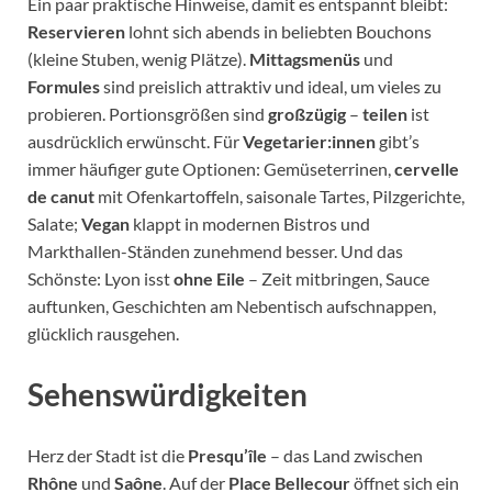
Ein paar praktische Hinweise, damit es entspannt bleibt:
Reservieren
lohnt sich abends in beliebten Bouchons
(kleine Stuben, wenig Plätze).
Mittagsmenüs
und
Formules
sind preislich attraktiv und ideal, um vieles zu
probieren. Portionsgrößen sind
großzügig
–
teilen
ist
ausdrücklich erwünscht. Für
Vegetarier:innen
gibt’s
immer häufiger gute Optionen: Gemüseterrinen,
cervelle
de canut
mit Ofenkartoffeln, saisonale Tartes, Pilzgerichte,
Salate;
Vegan
klappt in modernen Bistros und
Markthallen-Ständen zunehmend besser. Und das
Schönste: Lyon isst
ohne Eile
– Zeit mitbringen, Sauce
auftunken, Geschichten am Nebentisch aufschnappen,
glücklich rausgehen.
Sehenswürdigkeiten
Herz der Stadt ist die
Presqu’île
– das Land zwischen
Rhône
und
Saône
. Auf der
Place Bellecour
öffnet sich ein