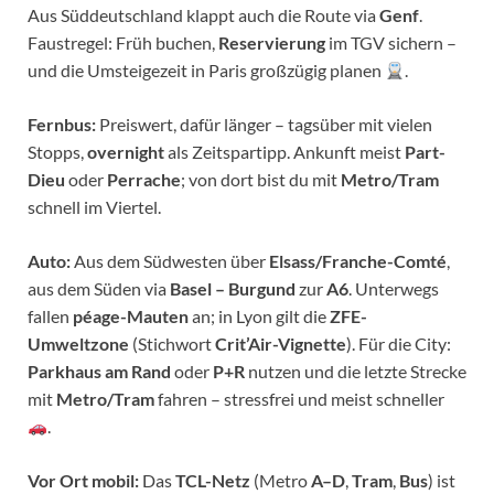
Aus Süddeutschland klappt auch die Route via
Genf
.
Faustregel: Früh buchen,
Reservierung
im TGV sichern –
und die Umsteigezeit in Paris großzügig planen
.
Fernbus:
Preiswert, dafür länger – tagsüber mit vielen
Stopps,
overnight
als Zeitspartipp. Ankunft meist
Part-
Dieu
oder
Perrache
; von dort bist du mit
Metro/Tram
schnell im Viertel.
Auto:
Aus dem Südwesten über
Elsass/Franche-Comté
,
aus dem Süden via
Basel – Burgund
zur
A6
. Unterwegs
fallen
péage-Mauten
an; in Lyon gilt die
ZFE-
Umweltzone
(Stichwort
Crit’Air-Vignette
). Für die City:
Parkhaus am Rand
oder
P+R
nutzen und die letzte Strecke
mit
Metro/Tram
fahren – stressfrei und meist schneller
.
Vor Ort mobil:
Das
TCL-Netz
(Metro
A–D
,
Tram
,
Bus
) ist