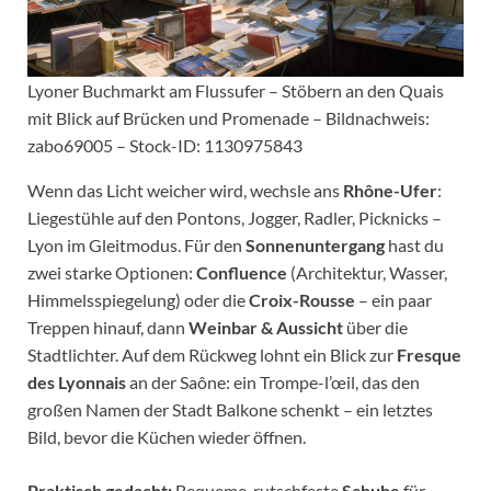
Lyoner Buchmarkt am Flussufer – Stöbern an den Quais
mit Blick auf Brücken und Promenade – Bildnachweis:
zabo69005 – Stock-ID: 1130975843
Wenn das Licht weicher wird, wechsle ans
Rhône-Ufer
:
Liegestühle auf den Pontons, Jogger, Radler, Picknicks –
Lyon im Gleitmodus. Für den
Sonnenuntergang
hast du
zwei starke Optionen:
Confluence
(Architektur, Wasser,
Himmelsspiegelung) oder die
Croix-Rousse
– ein paar
Treppen hinauf, dann
Weinbar & Aussicht
über die
Stadtlichter. Auf dem Rückweg lohnt ein Blick zur
Fresque
des Lyonnais
an der Saône: ein Trompe-l’œil, das den
großen Namen der Stadt Balkone schenkt – ein letztes
Bild, bevor die Küchen wieder öffnen.
Praktisch gedacht:
Bequeme, rutschfeste
Schuhe
für