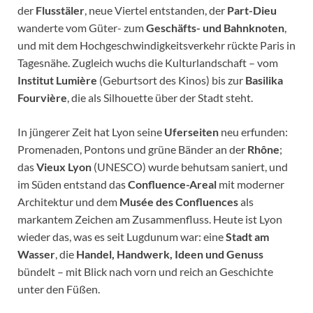
der
Flusstäler
, neue Viertel entstanden, der
Part-Dieu
wanderte vom Güter- zum
Geschäfts- und Bahnknoten
,
und mit dem Hochgeschwindigkeitsverkehr rückte Paris in
Tagesnähe. Zugleich wuchs die Kulturlandschaft – vom
Institut Lumière
(Geburtsort des Kinos) bis zur
Basilika
Fourvière
, die als Silhouette über der Stadt steht.
In jüngerer Zeit hat Lyon seine
Uferseiten
neu erfunden:
Promenaden, Pontons und grüne Bänder an der
Rhône
;
das
Vieux Lyon
(UNESCO) wurde behutsam saniert, und
im Süden entstand das
Confluence-Areal
mit moderner
Architektur und dem
Musée des Confluences
als
markantem Zeichen am Zusammenfluss. Heute ist Lyon
wieder das, was es seit Lugdunum war: eine
Stadt am
Wasser
, die
Handel, Handwerk, Ideen und Genuss
bündelt – mit Blick nach vorn und reich an Geschichte
unter den Füßen.