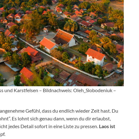
s und Karstfelsen – Bildnachweis: Oleh_Slobodeniuk –
s angenehme Gefühl, dass du endlich wieder Zeit hast. Du
ohnt“. Es lohnt sich genau dann, wenn du dir erlaubst,
ht jedes Detail sofort in eine Liste zu pressen.
Laos ist
pf.