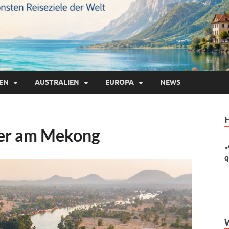
IEN
AUSTRALIEN
EUROPA
NEWS
uer am Mekong
„
q