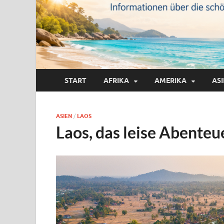
START
AFRIKA
AMERIKA
AS
ASIEN
/
LAOS
Laos, das leise Abente