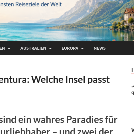
IEN
AUSTRALIEN
EUROPA
NEWS
entura: Welche Insel passt
„
q
sind ein wahres Paradies für
rliebhaber – und zwei der