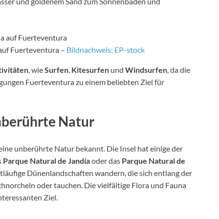
m Wasser und goldenem Sand zum Sonnenbaden und
auf Fuerteventura –
Bildnachweis: EP-stock
ivitäten
, wie
Surfen
,
Kitesurfen
und
Windsurfen
, da die
ungen Fuerteventura zu einem beliebten Ziel für
nberührte Natur
ine unberührte Natur bekannt. Die Insel hat einige der
s
Parque Natural de Jandía
oder das
Parque Natural de
itläufige Dünenlandschaften wandern, die sich entlang der
hnorcheln oder tauchen. Die vielfältige Flora und Fauna
nteressanten Ziel.