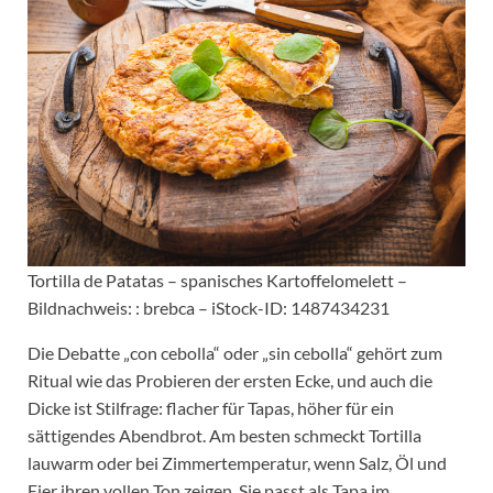
Tortilla de Patatas – spanisches Kartoffelomelett –
Bildnachweis: : brebca – iStock-ID: 1487434231
Die Debatte „con cebolla“ oder „sin cebolla“ gehört zum
Ritual wie das Probieren der ersten Ecke, und auch die
Dicke ist Stilfrage: flacher für Tapas, höher für ein
sättigendes Abendbrot. Am besten schmeckt Tortilla
lauwarm oder bei Zimmertemperatur, wenn Salz, Öl und
Eier ihren vollen Ton zeigen. Sie passt als Tapa im