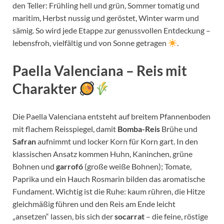
den Teller: Frühling hell und grün, Sommer tomatig und
maritim, Herbst nussig und geröstet, Winter warm und
sämig. So wird jede Etappe zur genussvollen Entdeckung –
lebensfroh, vielfältig und von Sonne getragen
.
Paella Valenciana – Reis mit
Charakter
Die Paella Valenciana entsteht auf breitem Pfannenboden
mit flachem Reisspiegel, damit
Bomba-Reis
Brühe und
Safran
aufnimmt und locker Korn für Korn gart. In den
klassischen Ansatz kommen Huhn, Kaninchen, grüne
Bohnen und
garrofó
(große weiße Bohnen); Tomate,
Paprika und ein Hauch Rosmarin bilden das aromatische
Fundament. Wichtig ist die Ruhe: kaum rühren, die Hitze
gleichmäßig führen und den Reis am Ende leicht
„ansetzen“ lassen, bis sich der
socarrat
– die feine, röstige