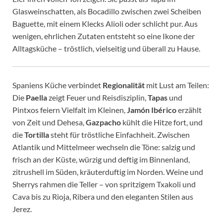
Glasweinschatten, als Bocadillo zwischen zwei Scheiben
Baguette, mit einem Klecks Alioli oder schlicht pur. Aus
wenigen, ehrlichen Zutaten entsteht so eine Ikone der
Alltagsküche – tröstlich, vielseitig und überall zu Hause.
Spaniens Küche verbindet
Regionalität
mit Lust am Teilen:
Die
Paella
zeigt Feuer und Reisdisziplin,
Tapas
und
Pintxos feiern Vielfalt im Kleinen,
Jamón Ibérico
erzählt
von Zeit und Dehesa,
Gazpacho
kühlt die Hitze fort, und
die
Tortilla
steht für tröstliche Einfachheit. Zwischen
Atlantik und Mittelmeer wechseln die Töne: salzig und
frisch an der Küste, würzig und deftig im Binnenland,
zitrushell im Süden, kräuterduftig im Norden. Weine und
Sherrys rahmen die Teller – von spritzigem Txakoli und
Cava bis zu Rioja, Ribera und den eleganten Stilen aus
Jerez.