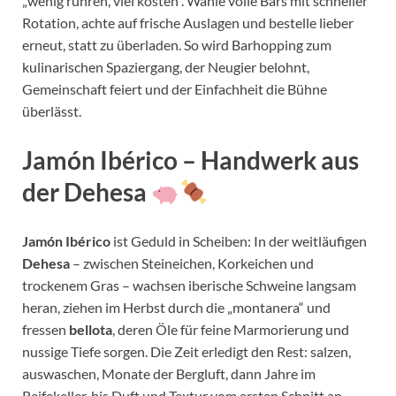
„wenig rühren, viel kosten“. Wähle volle Bars mit schneller
Rotation, achte auf frische Auslagen und bestelle lieber
erneut, statt zu überladen. So wird Barhopping zum
kulinarischen Spaziergang, der Neugier belohnt,
Gemeinschaft feiert und der Einfachheit die Bühne
überlässt.
Jamón Ibérico – Handwerk aus
der Dehesa
Jamón Ibérico
ist Geduld in Scheiben: In der weitläufigen
Dehesa
– zwischen Steineichen, Korkeichen und
trockenem Gras – wachsen iberische Schweine langsam
heran, ziehen im Herbst durch die „montanera“ und
fressen
bellota
, deren Öle für feine Marmorierung und
nussige Tiefe sorgen. Die Zeit erledigt den Rest: salzen,
auswaschen, Monate der Bergluft, dann Jahre im
Reifekeller, bis Duft und Textur vom ersten Schnitt an