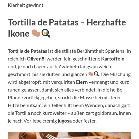
Klarheit gewinnt.
Tortilla de Patatas – Herzhafte
Ikone
Tortilla de Patatas
ist die stillste Berühmtheit Spaniens: In
reichlich
Olivenöl
werden fein geschnittene
Kartoffeln
und, je nach Lager, auch
Zwiebeln
langsam weich
geschmort, bis sie duften und glänzen
. Die Mischung
wird abgetropft, mit verquirlten
Eier
n vermengt und kurz
ruhen gelassen, damit sich alles verbindet. In die heiße
Pfanne zurückgegeben, stockt die Masse bei mittlerer
Hitze behutsam; ein Teller hilft beim Wenden, danach gart
die Tortilla noch kurz weiter – außen zart goldbraun, innen
je nach Vorliebe cremig
jugosa
oder fester.