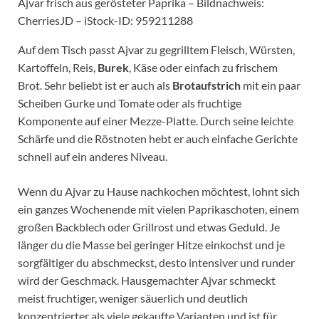
Ajvar frisch aus gerösteter Paprika – Bildnachweis:
CherriesJD – iStock-ID: 959211288
Auf dem Tisch passt Ajvar zu gegrilltem Fleisch, Würsten,
Kartoffeln, Reis,
Burek
, Käse oder einfach zu frischem
Brot. Sehr beliebt ist er auch als
Brotaufstrich
mit ein paar
Scheiben Gurke und Tomate oder als fruchtige
Komponente auf einer Mezze-Platte. Durch seine leichte
Schärfe und die Röstnoten hebt er auch einfache Gerichte
schnell auf ein anderes Niveau.
Wenn du Ajvar zu Hause nachkochen möchtest, lohnt sich
ein ganzes Wochenende mit vielen Paprikaschoten, einem
großen Backblech oder Grillrost und etwas Geduld. Je
länger du die Masse bei geringer Hitze einkochst und je
sorgfältiger du abschmeckst, desto intensiver und runder
wird der Geschmack. Hausgemachter Ajvar schmeckt
meist fruchtiger, weniger säuerlich und deutlich
konzentrierter als viele gekaufte Varianten und ist für