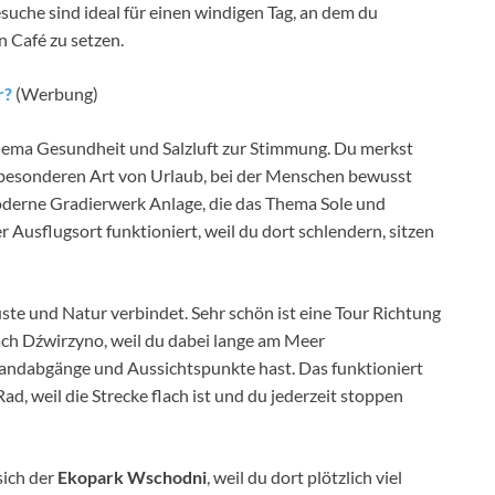
che sind ideal für einen windigen Tag, an dem du
n Café zu setzen.
r?
(Werbung)
Thema Gesundheit und Salzluft zur Stimmung. Du merkst
 besonderen Art von Urlaub, bei der Menschen bewusst
moderne Gradierwerk Anlage, die das Thema Sole und
er Ausflugsort funktioniert, weil du dort schlendern, sitzen
ste und Natur verbindet. Sehr schön ist eine Tour Richtung
ach Dźwirzyno, weil du dabei lange am Meer
ndabgänge und Aussichtspunkte hast. Das funktioniert
d, weil die Strecke flach ist und du jederzeit stoppen
sich der
Ekopark Wschodni
, weil du dort plötzlich viel