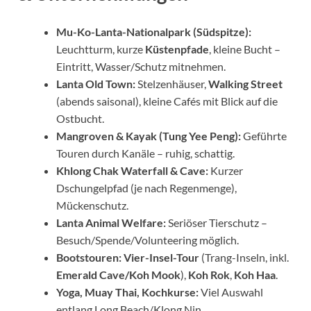
Mu-Ko-Lanta-Nationalpark (Südspitze):
Leuchtturm, kurze
Küstenpfade
, kleine Bucht –
Eintritt, Wasser/Schutz mitnehmen.
Lanta Old Town:
Stelzenhäuser,
Walking Street
(abends saisonal), kleine Cafés mit Blick auf die
Ostbucht.
Mangroven & Kayak (Tung Yee Peng):
Geführte
Touren durch Kanäle – ruhig, schattig.
Khlong Chak Waterfall & Cave:
Kurzer
Dschungelpfad (je nach Regenmenge),
Mückenschutz.
Lanta Animal Welfare:
Seriöser Tierschutz –
Besuch/Spende/Volunteering möglich.
Bootstouren:
Vier-Insel-Tour
(Trang-Inseln, inkl.
Emerald Cave/Koh Mook
),
Koh Rok
,
Koh Haa
.
Yoga, Muay Thai, Kochkurse:
Viel Auswahl
entlang Long Beach/Klong Nin.