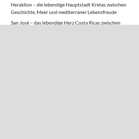
Heraklion – die lebendige Hauptstadt Kretas zwischen
Geschichte, Meer und mediterraner Lebensfreude
San José – das lebendige Herz Costa Ricas zwischen
Kultur, Kaffee und grüner Lebensfreude
Hainan – Chinas tropisches Inselparadies zwischen
Palmen, Kultur und südchinesischer Lebensfreude
Antananarivo – die farbenfrohe Hauptstadt
Madagaskars zwischen Hügeln, Geschichte und
afrikanisch-asiatischem Flair
WERBUNG
IMPRESSUM/DATENSCHUTZ