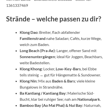
1361337469
Strände – welche passen zu dir?
Klong Dao:
Breiter, flach abfallender
Familienstrand
nahe Saladan; Cafés, kurze Wege,
weich zum Baden.
Long Beach (Pra-Ae):
Langer, offener Sand mit
Sonnenuntergängen
; ideal für Joggen, Beachbars,
weite Badestellen.
Klong Khong:
Locker,
Low-Key-Bars
, bei Ebbe
teils steinig → gut für Hängematte & Sundowner.
Klong Nin:
Mix aus
Baden & Bars
; viele kleine
Bungalows in Strandnähe.
Ba Kantiang / Kantiang Bay:
Malerische Süd-
Bucht, klar bei ruhiger See; nah am
Nationalpark
.
Bamboo Bay (Ao Mai Phai) & Nui Bay:
Naturnah,