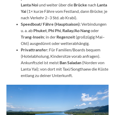
Lanta Noi
und weiter über die
Brücke
nach
Lanta
Yai
(1× kurze Fähre vom Festland, dann Brücke; je
nach Verkehr 2–3 Std. ab Krabi).
Speedboat/ Fähre (Hauptsaison):
Verbindungen
u. a. ab
Phuket
,
Phi Phi
,
Railay/Ao Nang
oder
Trang-Inseln
; in der
Regenzeit
(großzügig Mai–
Okt) ausgedünnt oder wetterabhängig.
Privattransfer:
Für Familien/Boards bequem
(Hotelabholung, Kindersitze vorab anfragen).
Ankunftsziel ist meist
Ban Saladan
(Norden von
Lanta Yai); von dort mit Taxi/Songthaew die Küste
entlang zu deiner Unterkunft.