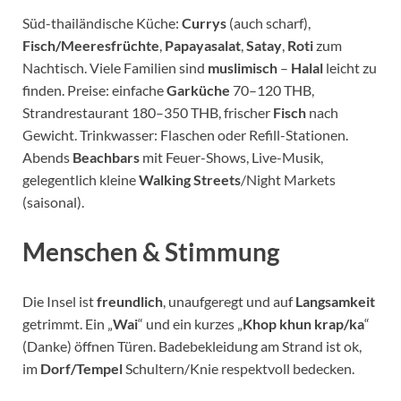
Süd-thailändische Küche:
Currys
(auch scharf),
Fisch/Meeresfrüchte
,
Papayasalat
,
Satay
,
Roti
zum
Nachtisch. Viele Familien sind
muslimisch
–
Halal
leicht zu
finden. Preise: einfache
Garküche
70–120 THB,
Strandrestaurant 180–350 THB, frischer
Fisch
nach
Gewicht. Trinkwasser: Flaschen oder Refill-Stationen.
Abends
Beachbars
mit Feuer-Shows, Live-Musik,
gelegentlich kleine
Walking Streets
/Night Markets
(saisonal).
Menschen & Stimmung
Die Insel ist
freundlich
, unaufgeregt und auf
Langsamkeit
getrimmt. Ein „
Wai
“ und ein kurzes „
Khop khun krap/ka
“
(Danke) öffnen Türen. Badebekleidung am Strand ist ok,
im
Dorf/Tempel
Schultern/Knie respektvoll bedecken.