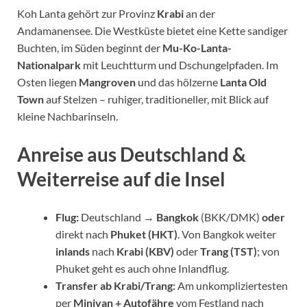
Koh Lanta gehört zur Provinz
Krabi
an der
Andamanensee. Die Westküste bietet eine Kette sandiger
Buchten, im Süden beginnt der
Mu-Ko-Lanta-
Nationalpark
mit Leuchtturm und Dschungelpfaden. Im
Osten liegen
Mangroven
und das hölzerne
Lanta Old
Town
auf Stelzen – ruhiger, traditioneller, mit Blick auf
kleine Nachbarinseln.
Anreise aus Deutschland &
Weiterreise auf die Insel
Flug:
Deutschland →
Bangkok
(BKK/DMK)
oder
direkt nach
Phuket (HKT)
. Von Bangkok weiter
inlands
nach
Krabi (KBV)
oder
Trang (TST)
; von
Phuket geht es auch ohne Inlandflug.
Transfer ab Krabi/Trang:
Am unkompliziertesten
per
Minivan + Autofähre
vom Festland nach