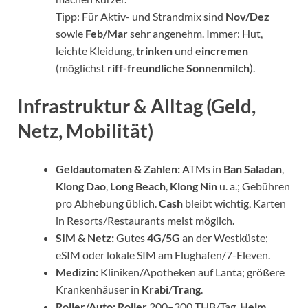
Tipp: Für Aktiv- und Strandmix sind
Nov/Dez
sowie
Feb/Mar
sehr angenehm. Immer: Hut,
leichte Kleidung,
trinken
und
eincremen
(möglichst
riff-freundliche Sonnenmilch
).
Infrastruktur & Alltag (Geld,
Netz, Mobilität)
Geldautomaten & Zahlen:
ATMs in
Ban Saladan
,
Klong Dao
,
Long Beach
,
Klong Nin
u. a.; Gebühren
pro Abhebung üblich.
Cash
bleibt wichtig, Karten
in Resorts/Restaurants meist möglich.
SIM & Netz:
Gutes
4G/5G
an der Westküste;
eSIM oder lokale SIM am Flughafen/7-Eleven.
Medizin:
Kliniken/Apotheken auf Lanta; größere
Krankenhäuser in
Krabi
/
Trang
.
Roller/Auto:
Roller
200–300 THB/Tag,
Helm