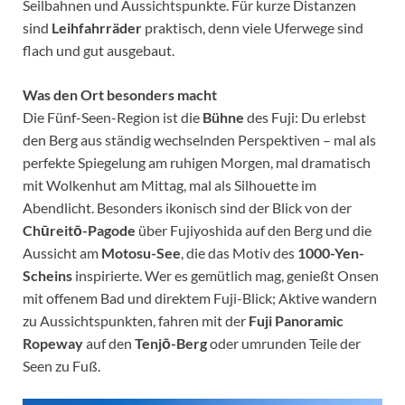
Seilbahnen und Aussichtspunkte. Für kurze Distanzen
sind
Leihfahrräder
praktisch, denn viele Uferwege sind
flach und gut ausgebaut.
Was den Ort besonders macht
Die Fünf-Seen-Region ist die
Bühne
des Fuji: Du erlebst
den Berg aus ständig wechselnden Perspektiven – mal als
perfekte Spiegelung am ruhigen Morgen, mal dramatisch
mit Wolkenhut am Mittag, mal als Silhouette im
Abendlicht. Besonders ikonisch sind der Blick von der
Chūreitō-Pagode
über Fujiyoshida auf den Berg und die
Aussicht am
Motosu-See
, die das Motiv des
1000-Yen-
Scheins
inspirierte. Wer es gemütlich mag, genießt Onsen
mit offenem Bad und direktem Fuji-Blick; Aktive wandern
zu Aussichtspunkten, fahren mit der
Fuji Panoramic
Ropeway
auf den
Tenjō-Berg
oder umrunden Teile der
Seen zu Fuß.