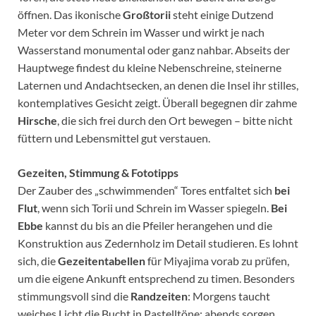
öffnen. Das ikonische
Großtorii
steht einige Dutzend
Meter vor dem Schrein im Wasser und wirkt je nach
Wasserstand monumental oder ganz nahbar. Abseits der
Hauptwege findest du kleine Nebenschreine, steinerne
Laternen und Andachtsecken, an denen die Insel ihr stilles,
kontemplatives Gesicht zeigt. Überall begegnen dir zahme
Hirsche
, die sich frei durch den Ort bewegen – bitte nicht
füttern und Lebensmittel gut verstauen.
Gezeiten, Stimmung & Fototipps
Der Zauber des „schwimmenden“ Tores entfaltet sich
bei
Flut
, wenn sich Torii und Schrein im Wasser spiegeln.
Bei
Ebbe
kannst du bis an die Pfeiler herangehen und die
Konstruktion aus Zedernholz im Detail studieren. Es lohnt
sich, die
Gezeitentabellen
für Miyajima vorab zu prüfen,
um die eigene Ankunft entsprechend zu timen. Besonders
stimmungsvoll sind die
Randzeiten
: Morgens taucht
weiches Licht die Bucht in Pastelltöne; abends sorgen