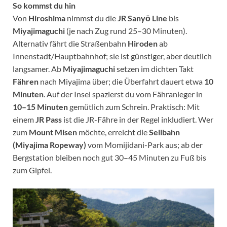
So kommst du hin
Von
Hiroshima
nimmst du die
JR Sanyō Line
bis
Miyajimaguchi
(je nach Zug rund 25–30 Minuten).
Alternativ fährt die Straßenbahn
Hiroden
ab
Innenstadt/Hauptbahnhof; sie ist günstiger, aber deutlich
langsamer. Ab
Miyajimaguchi
setzen im dichten Takt
Fähren
nach Miyajima über; die Überfahrt dauert etwa
10
Minuten
. Auf der Insel spazierst du vom Fähranleger in
10–15 Minuten
gemütlich zum Schrein. Praktisch: Mit
einem
JR Pass
ist die JR-Fähre in der Regel inkludiert. Wer
zum
Mount Misen
möchte, erreicht die
Seilbahn
(Miyajima Ropeway)
vom Momijidani-Park aus; ab der
Bergstation bleiben noch gut 30–45 Minuten zu Fuß bis
zum Gipfel.