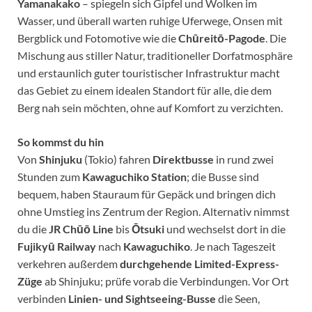
Yamanakako
– spiegeln sich Gipfel und Wolken im
Wasser, und überall warten ruhige Uferwege, Onsen mit
Bergblick und Fotomotive wie die
Chūreitō-Pagode
. Die
Mischung aus stiller Natur, traditioneller Dorfatmosphäre
und erstaunlich guter touristischer Infrastruktur macht
das Gebiet zu einem idealen Standort für alle, die dem
Berg nah sein möchten, ohne auf Komfort zu verzichten.
So kommst du hin
Von
Shinjuku
(Tokio) fahren
Direktbusse
in rund zwei
Stunden zum
Kawaguchiko Station
; die Busse sind
bequem, haben Stauraum für Gepäck und bringen dich
ohne Umstieg ins Zentrum der Region. Alternativ nimmst
du die
JR Chūō Line
bis
Ōtsuki
und wechselst dort in die
Fujikyū Railway
nach
Kawaguchiko
. Je nach Tageszeit
verkehren außerdem
durchgehende Limited-Express-
Züge
ab Shinjuku; prüfe vorab die Verbindungen. Vor Ort
verbinden
Linien- und Sightseeing-Busse
die Seen,