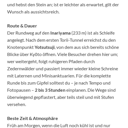
und hebst den Stein an; ist er leichter als erwartet, gilt der
Wunsch als aussichtsreich.
Route & Dauer
Der Rundweg auf den
Inariyama
(233 m) ist als Schleife
angelegt. Nach dem ersten Torii-Tunnel erreichst du den
Knotenpunkt
Yotsutsuji
, von dem aus sich bereits schöne
Blicke über Kyōto öffnen. Viele Besucher drehen hier um;
wer weitergeht, folgt ruhigeren Pfaden durch
Zedernwälder und passiert immer wieder kleine Schreine
mit Laternen und Minisanktuarien. Für die komplette
Runde bis zum Gipfel solltest du – je nach Tempo und
Fotopausen –
2 bis 3 Stunden
einplanen. Die Wege sind
überwiegend gepflastert, aber teils steil und mit Stufen
versehen.
Beste Zeit & Atmosphäre
Früh am Morgen, wenn die Luft noch kühl ist und nur