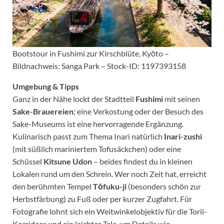
Bootstour in Fushimi zur Kirschblüte, Kyōto –
Bildnachweis: Sanga Park – Stock-ID: 1197393158
Umgebung & Tipps
Ganz in der Nähe lockt der Stadtteil
Fushimi
mit seinen
Sake-Brauereien
; eine Verkostung oder der Besuch des
Sake-Museums ist eine hervorragende Ergänzung.
Kulinarisch passt zum Thema Inari natürlich
Inari-zushi
(mit süßlich mariniertem Tofusäckchen) oder eine
Schüssel
Kitsune Udon
– beides findest du in kleinen
Lokalen rund um den Schrein. Wer noch Zeit hat, erreicht
den berühmten Tempel
Tōfuku-ji
(besonders schön zur
Herbstfärbung) zu Fuß oder per kurzer Zugfahrt. Für
Fotografie lohnt sich ein Weitwinkelobjektiv für die Torii-
Korridore und ein leichtes Tele, um Details wie