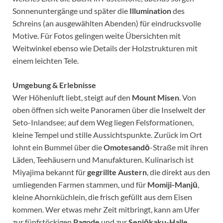
Sonnenuntergänge und später die
Illumination
des
Schreins (an ausgewählten Abenden) für eindrucksvolle
Motive. Für Fotos gelingen weite Übersichten mit
Weitwinkel ebenso wie Details der Holzstrukturen mit
einem leichten Tele.
Umgebung & Erlebnisse
Wer Höhenluft liebt, steigt auf den
Mount Misen
. Von
oben öffnen sich weite Panoramen über die Inselwelt der
Seto-Inlandsee; auf dem Weg liegen Felsformationen,
kleine Tempel und stille Aussichtspunkte. Zurück im Ort
lohnt ein Bummel über die
Omotesandō
-Straße mit ihren
Läden, Teehäusern und Manufakturen. Kulinarisch ist
Miyajima bekannt für
gegrillte Austern
, die direkt aus den
umliegenden Farmen stammen, und für
Momiji-Manjū
,
kleine Ahornküchlein, die frisch gefüllt aus dem Eisen
kommen. Wer etwas mehr Zeit mitbringt, kann am Ufer
zur fünfstöckigen
Pagode
und zur
Senjōkaku-Halle