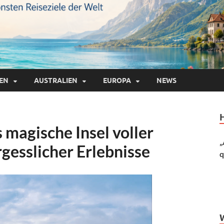
IEN
AUSTRALIEN
EUROPA
NEWS
s magische Insel voller
„
esslicher Erlebnisse
q