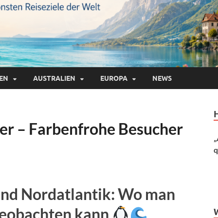
IEN
AUSTRALIEN
EUROPA
NEWS
er – Farbenfrohe Besucher
„
q
und Nordatlantik: Wo man
beobachten kann