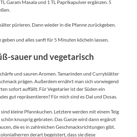
TL Garam Masala und 1 TL Paprikapulver ergänzen. 5
eßen.
älter pürieren. Dann wieder in die Pfanne zurückgeben.
e geben und alles sanft für 5 Minuten köcheln lassen.
süß-sauer und vegetarisch
l Schärfe und sauren Aromen. Tamarinden und Curryblätter
Geschmack prägen. Außerdem ernährt man sich vorwiegend
rten sofort auffällt. Für Vegetarier ist der Süden ein
ndes gut repräsentieren? Für mich sind es Dal und Dosas.
 sind kleine Pfannkuchen. Letztere werden mit einem Teig
d schön knusprig gebraten. Das Ganze wird dann ergänzt
aucen, die es in zahlreichen Geschmacksrichtungen gibt.
lonialherren derart begeistert, dass sie diese