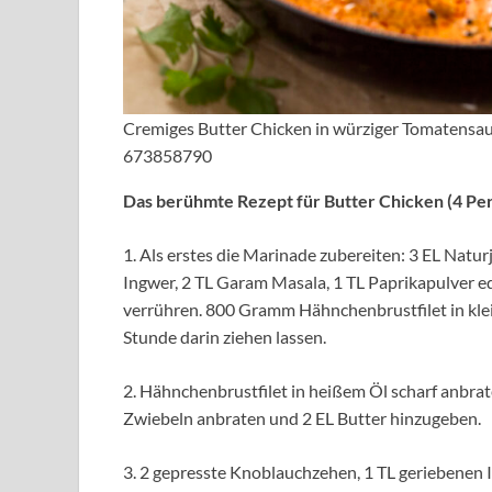
Cremiges Butter Chicken in würziger Tomatensauc
673858790
Das berühmte Rezept für Butter Chicken (4 Pe
1. Als erstes die Marinade zubereiten: 3 EL Natu
Ingwer, 2 TL Garam Masala, 1 TL Paprikapulver ede
verrühren. 800 Gramm Hähnchenbrustfilet in klein
Stunde darin ziehen lassen.
2. Hähnchenbrustfilet in heißem Öl scharf anbr
Zwiebeln anbraten und 2 EL Butter hinzugeben.
3. 2 gepresste Knoblauchzehen, 1 TL geriebene