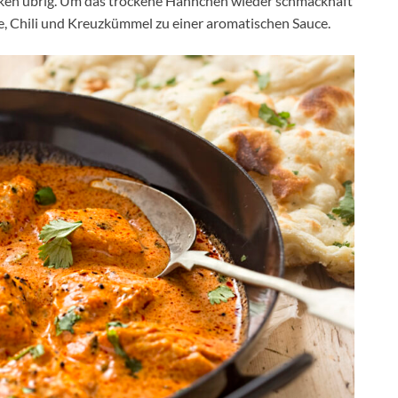
cken übrig. Um das trockene Hähnchen wieder schmackhaft
e, Chili und Kreuzkümmel zu einer aromatischen Sauce.