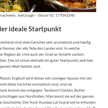
ildnachweis: JoeGough – iStock-ID: 177043240
der ideale Startpunkt
rechend sind viele Gerichte sehr aromatisch und häufig
 Nenner, der alle Teile des Landes eint. In welche
r Region ab. Und auch der Grad an Schärfe variiert.
en. Das ist schon deshalb ein guter Startpunkt, weil hier
 ganzen Welt beliebt sind.
eisch. Ergänzt wird dieses mit cremigen Saucen mit viel
hl diese Gerichte aromatisch sind, sind sie
mack kommt das entgegen. Tandoori Chicken, Butter
rtschlager aus Nordindien. Man kennt sie auf der ganzen
e Geschichte: Der Koch Kundan Lal Gujral soll es erfunden