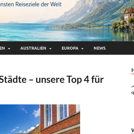
IEN
AUSTRALIEN
EUROPA
NEWS
tädte – unsere Top 4 für
„
q