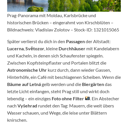
Prag-Panorama mit Moldau, Karlsbrücke und
historischen Brücken – eingerahmt von Kirschblüten –
Bildnachweis: Vladislav Zolotov – Stock-ID: 1321015065
Später verlierst du dich in den
Passagen
der Altstadt:
Lucerna
,
Světozor
, kleine
Durchhäuser
mit Kandelabern
und Kacheln, in denen sich Schaufenster spiegeln.
Zwischen Kopfsteinpflaster und Portalen blitzt die
Astronomische Uhr
kurz durch, dann wieder Gassen,
Hinterhöfe, ein Café mit beschlagenen Scheiben. Wenn die
Bäume auf Letná
gelb werden und die
Biergärten
das
letzte Licht einfangen, steht Prag still und wirkt doch
lebendig – ein einziges
Foto ohne Filter
. Ein Abstecher
nach
Vyšehrad
rundet den Tag: Mauern, die weit übers
Wasser schauen, und Wege, die leise unter Blättern
knirschen.