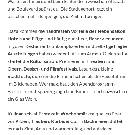
Wartezeit hinein, und beim Schlendern zwischen Altstadt
und Boulevard spürst du: Die Stadt gehört jetzt ein
bisschen mehr denjenigen, die Zeit mitbringen.
Dazu kommen die
handfesten Vorteile der Nebensaison
:
Hotels und Flüge
sind häufig günstiger,
Reservierungen
in guten Restaurants unkomplizierter, und selbst
gefragte
Ausstellungen
haben wieder Luft zum Atmen. Gleichzeitig
startet die
Kultursaison
: Premieren in
Theatern
und
Opern
,
Design- und Filmfestivals
, Lesungen, kleine
Stadtfeste
, die eher die Einheimischen als die Reiseführer
im Blick haben. Wer mag, baut den Abendprogramm-
Block ein: erst Spaziergang, dann Bühne – und dazwischen
ein Glas Wein.
Kulinarisch
ist
Erntezeit
.
Wochenmärkte
quellen über
vor
Pilzen, Trauben, Kürbis & Co.
, in
Bäckereien
duftet
es nach Zimt, Anis und warmem Teig, und auf vielen