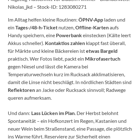
Nikolas_jkd – Stock-ID: 1283080271
Im Alltag helfen kleine Routinen:
ÖPNV-App
laden und
ein
Tages-/48-h-Ticket
nutzen,
Offline-Karten
aufs
Handy speichern, eine
Powerbank
einstecken (Kälte leert
Akkus schneller).
Kontaktlos zahlen
klappt fast überall,
für Märkte und kleine Bäckereien ist
etwas Bargeld
praktisch. Wer Fotos liebt, packt ein
Mikrofasertuch
gegen Niesel und lässt die Kamera bei
Temperaturwechseln kurz im Rucksack akklimatisieren,
damit die Linse nicht beschlägt. In nördlichen Städten sind
Reflektoren
an Jacke oder Rucksack sinnvoll; Radwege
queren aufmerksam.
Und dann:
Lass Lücken im Plan
. Der Herbst belohnt
Spontaneität – ein Hofkonzert im Regen, Kastanien und
neuer Wein beim Straßenstand, eine Passage, die plötzlich
ins Warme führt. Reserviere zur Sicherheit einen