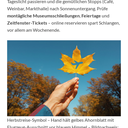
Tageslicht passieren und die gemütlichen Stopps (Café,
Weinbar, Markt­halle) nach Sonnenuntergang. Prüfe
montägliche Museumsschließungen
,
Feiertage
und
Zeitfenster-Tickets
– online reservieren spart Schlangen,
vor allem am Wochenende.
Herbstreise-Symbol – Hand hält gelbes Ahornblatt mit
Flugzeug-Ausschnitt vor blauem Himmel – Bildnachweis: