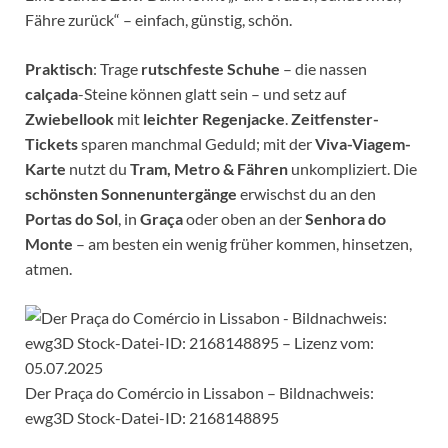
Fähre zurück“ – einfach, günstig, schön.
Praktisch
: Trage
rutschfeste Schuhe
– die nassen
calçada
-Steine können glatt sein – und setz auf
Zwiebellook
mit
leichter Regenjacke
.
Zeitfenster-
Tickets
sparen manchmal Geduld; mit der
Viva-Viagem-
Karte
nutzt du
Tram, Metro & Fähren
unkompliziert. Die
schönsten Sonnenuntergänge
erwischst du an den
Portas do Sol
, in
Graça
oder oben an der
Senhora do
Monte
– am besten ein wenig früher kommen, hinsetzen,
atmen.
Der Praça do Comércio in Lissabon – Bildnachweis:
ewg3D Stock-Datei-ID: 2168148895