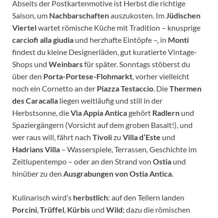
Abseits der Postkartenmotive ist Herbst die richtige
Saison, um
Nachbarschaften
auszukosten. Im
Jüdischen
Viertel
wartet römische Küche mit Tradition – knusprige
carciofi alla giudia
und herzhafte Eintöpfe –, in
Monti
findest du kleine Designerläden, gut kuratierte Vintage-
Shops und
Weinbars
für später. Sonntags stöberst du
über den
Porta-Portese-Flohmarkt
, vorher vielleicht
noch ein Cornetto an der
Piazza Testaccio
. Die
Thermen
des Caracalla
liegen weitläufig und still in der
Herbstsonne, die
Via Appia Antica
gehört
Radlern
und
Spaziergängern (Vorsicht auf dem groben Basalt!), und
wer raus will, fährt nach
Tivoli
zu
Villa d’Este
und
Hadrians Villa
– Wasserspiele, Terrassen, Geschichte im
Zeitlupentempo – oder an den Strand von
Ostia
und
hinüber zu den
Ausgrabungen von Ostia Antica
.
Kulinarisch wird’s
herbstlich
: auf den Tellern landen
Porcini
,
Trüffel
,
Kürbis
und
Wild
; dazu die römischen