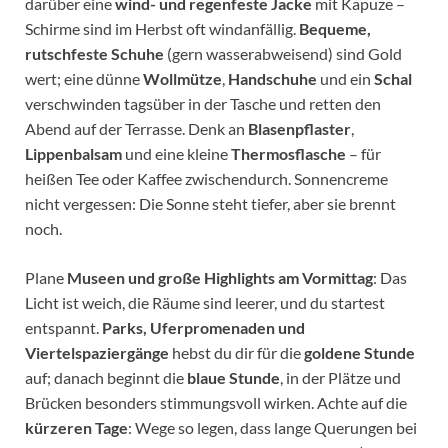
darüber eine
wind- und regenfeste Jacke
mit Kapuze –
Schirme sind im Herbst oft windanfällig.
Bequeme,
rutschfeste Schuhe
(gern wasserabweisend) sind Gold
wert; eine dünne
Wollmütze
,
Handschuhe
und ein
Schal
verschwinden tagsüber in der Tasche und retten den
Abend auf der Terrasse. Denk an
Blasenpflaster
,
Lippenbalsam
und eine kleine
Thermosflasche
– für
heißen Tee oder Kaffee zwischendurch. Sonnencreme
nicht vergessen: Die Sonne steht tiefer, aber sie brennt
noch.
Plane
Museen und große Highlights am Vormittag
: Das
Licht ist weich, die Räume sind leerer, und du startest
entspannt.
Parks, Uferpromenaden und
Viertelspaziergänge
hebst du dir für die
goldene Stunde
auf; danach beginnt die
blaue Stunde
, in der Plätze und
Brücken besonders stimmungsvoll wirken. Achte auf die
kürzeren Tage
: Wege so legen, dass lange Querungen bei