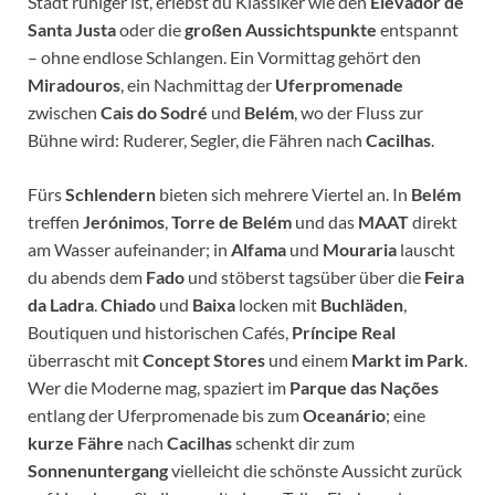
Stadt ruhiger ist, erlebst du Klassiker wie den
Elevador de
Santa Justa
oder die
großen Aussichtspunkte
entspannt
– ohne endlose Schlangen. Ein Vormittag gehört den
Miradouros
, ein Nachmittag der
Uferpromenade
zwischen
Cais do Sodré
und
Belém
, wo der Fluss zur
Bühne wird: Ruderer, Segler, die Fähren nach
Cacilhas
.
Fürs
Schlendern
bieten sich mehrere Viertel an. In
Belém
treffen
Jerónimos
,
Torre de Belém
und das
MAAT
direkt
am Wasser aufeinander; in
Alfama
und
Mouraria
lauscht
du abends dem
Fado
und stöberst tagsüber über die
Feira
da Ladra
.
Chiado
und
Baixa
locken mit
Buchläden
,
Boutiquen und historischen Cafés,
Príncipe Real
überrascht mit
Concept Stores
und einem
Markt im Park
.
Wer die Moderne mag, spaziert im
Parque das Nações
entlang der Uferpromenade bis zum
Oceanário
; eine
kurze Fähre
nach
Cacilhas
schenkt dir zum
Sonnenuntergang
vielleicht die schönste Aussicht zurück