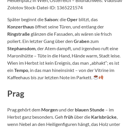
Heldenplatz in Wien, Österreich – Bildnachweis: Vladislav
Zolotov Stock-Datei-ID: 1365221574
Später beginnt die
Saison
: die
Oper
blitzt, das
Konzerthaus
öffnet seine Türen, und entlang der
Ringstraße
glänzen die Fassaden, als wären sie frisch
poliert. Ein letzter Gang über den
Graben
zum
Stephansdom
, der Atem dampft, und irgendwo ruft eine
Maronihütte – Tüte in die Hand, Hände warm, Stadt leise.
Wien im Herbst ist kein Ereignis, das man „abhakt“; es ist
ein
Tempo
, in das man hineinsinkt – von der Vitrine im
Kaffeehaus bis zur letzten Note im Parkett.
Prag
Prag gehört dem
Morgen
und der
blauen Stunde
– im
Herbst ganz besonders. Geh
früh
über die
Karlsbrücke
,
wenn Nebel an den Heiligenfiguren hängt, das Holz unter