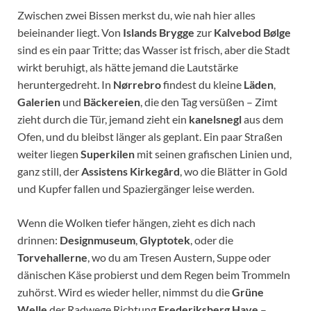
Zwischen zwei Bissen merkst du, wie nah hier alles
beieinander liegt. Von
Islands Brygge
zur
Kalvebod Bølge
sind es ein paar Tritte; das Wasser ist frisch, aber die Stadt
wirkt beruhigt, als hätte jemand die Lautstärke
heruntergedreht. In
Nørrebro
findest du kleine
Läden
,
Galerien
und
Bäckereien
, die den Tag versüßen – Zimt
zieht durch die Tür, jemand zieht ein
kanelsnegl
aus dem
Ofen, und du bleibst länger als geplant. Ein paar Straßen
weiter liegen
Superkilen
mit seinen grafischen Linien und,
ganz still, der
Assistens Kirkegård
, wo die Blätter in Gold
und Kupfer fallen und Spaziergänger leise werden.
Wenn die Wolken tiefer hängen, zieht es dich nach
drinnen:
Designmuseum
,
Glyptotek
, oder die
Torvehallerne
, wo du am Tresen Austern, Suppe oder
dänischen Käse probierst und dem Regen beim Trommeln
zuhörst. Wird es wieder heller, nimmst du die
Grüne
Welle
der Radwege Richtung
Frederiksberg Have
–