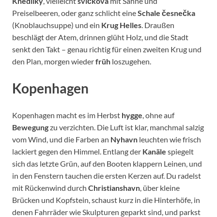
Knedlíky
, vielleicht
svíčková
mit Sahne und
Preiselbeeren, oder ganz schlicht eine
Schale česnečka
(Knoblauchsuppe) und ein
Krug Helles
. Draußen
beschlägt der Atem, drinnen glüht Holz, und die Stadt
senkt den Takt – genau richtig für einen zweiten Krug und
den Plan, morgen wieder
früh
loszugehen.
Kopenhagen
Kopenhagen macht es im Herbst
hygge
, ohne auf
Bewegung
zu verzichten. Die Luft ist klar, manchmal salzig
vom Wind, und die Farben an
Nyhavn
leuchten wie frisch
lackiert gegen den Himmel. Entlang der
Kanäle
spiegelt
sich das letzte Grün, auf den Booten klappern Leinen, und
in den Fenstern tauchen die ersten Kerzen auf. Du radelst
mit Rückenwind durch
Christianshavn
, über kleine
Brücken und Kopfstein, schaust kurz in die Hinterhöfe, in
denen Fahrräder wie Skulpturen geparkt sind, und parkst