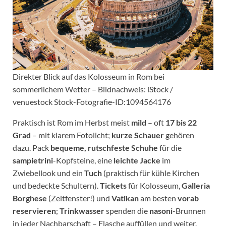
Direkter Blick auf das Kolosseum in Rom bei
sommerlichem Wetter – Bildnachweis: iStock /
venuestock Stock-Fotografie-ID:1094564176
Praktisch ist Rom im Herbst meist
mild
– oft
17 bis 22
Grad
– mit klarem Fotolicht;
kurze Schauer
gehören
dazu. Pack
bequeme, rutschfeste Schuhe
für die
sampietrini
-Kopfsteine, eine
leichte Jacke
im
Zwiebellook und ein
Tuch
(praktisch für kühle Kirchen
und bedeckte Schultern).
Tickets
für Kolosseum,
Galleria
Borghese
(Zeitfenster!) und
Vatikan
am besten
vorab
reservieren
;
Trinkwasser
spenden die
nasoni
-Brunnen
in jeder Nachbarschaft – Flasche auffüllen und weiter.