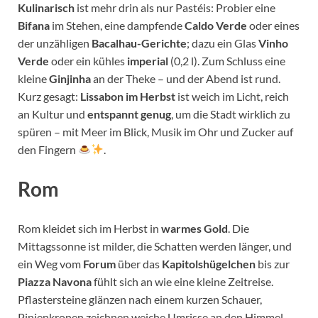
Kulinarisch
ist mehr drin als nur Pastéis: Probier eine
Bifana
im Stehen, eine dampfende
Caldo Verde
oder eines
der unzähligen
Bacalhau-Gerichte
; dazu ein Glas
Vinho
Verde
oder ein kühles
imperial
(0,2 l). Zum Schluss eine
kleine
Ginjinha
an der Theke – und der Abend ist rund.
Kurz gesagt:
Lissabon im Herbst
ist weich im Licht, reich
an Kultur und
entspannt genug
, um die Stadt wirklich zu
spüren – mit Meer im Blick, Musik im Ohr und Zucker auf
den Fingern
.
Rom
Rom kleidet sich im Herbst in
warmes Gold
. Die
Mittagssonne ist milder, die Schatten werden länger, und
ein Weg vom
Forum
über das
Kapitols­hügelchen
bis zur
Piazza Navona
fühlt sich an wie eine kleine Zeitreise.
Pflastersteine glänzen nach einem kurzen Schauer,
Pinienkronen zeichnen weiche Umrisse an den Himmel,