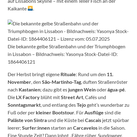
auf Lissabons Skyline – mit einem Teller Fisch an der
Kaikante
.
Die bekannte gelbe Straßenbahn und der Triumphbogen
in Lissabon – Bildnachweis: Yasonya Stock-Datei-ID:
1864406121
Der Herbst bringt eigene
Rituale
: Rund um den
11.
November
, den
São-Martinho-Tag
, duften Straßenröster
nach
Kastanien
; dazu gibt es
jungen Wein
oder
água-pé
.
Die
LX Factory
blüht mit
Street Art
, Cafés und
Sonntagsmarkt
, und entlang des
Tejo
geht’s wunderbar zu
Fuß oder per
kleiner Bootstour
. Für
Ausflüge
sind die
Paläste von Sintra
und die Küste bei
Cascais
jetzt spürbar
leerer;
Surfer:innen
starten an
Carcavelos
in die Saison.
Eine Stunde Zeit? Dann lohnt „Fähre rüber, Sundowner,