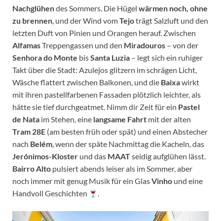
Nachglühen
des Sommers. Die Hügel
wärmen noch, ohne
zu brennen
, und der Wind vom
Tejo
trägt Salzluft und den
letzten Duft von Pinien und Orangen herauf. Zwischen
Alfamas
Treppengassen und den
Miradouros
– von der
Senhora do Monte
bis
Santa Luzia
– legt sich ein ruhiger
Takt über die Stadt: Azulejos glitzern im schrägen Licht,
Wäsche flattert zwischen Balkonen, und die
Baixa
wirkt
mit ihren pastellfarbenen Fassaden plötzlich leichter, als
hätte sie tief durchgeatmet. Nimm dir Zeit für ein
Pastel
de Nata
im Stehen, eine
langsame Fahrt
mit der alten
Tram 28E
(am besten früh oder spät) und einen Abstecher
nach
Belém
, wenn der späte Nachmittag die Kacheln, das
Jerónimos-Kloster
und das
MAAT
seidig aufglühen lässt.
Bairro Alto
pulsiert abends leiser als im Sommer, aber
noch immer mit genug Musik für ein Glas
Vinho
und eine
Handvoll Geschichten
.