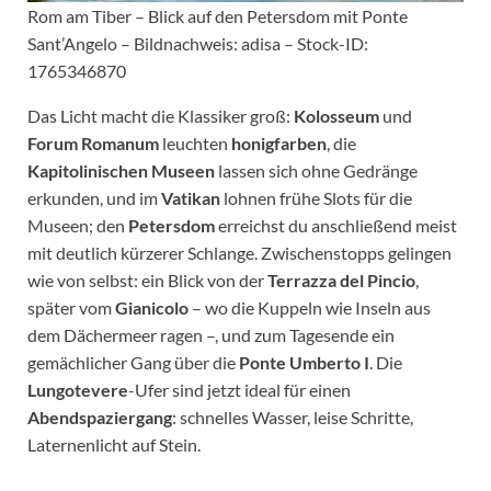
Rom am Tiber – Blick auf den Petersdom mit Ponte
Sant’Angelo – Bildnachweis: adisa – Stock-ID:
1765346870
Das Licht macht die Klassiker groß:
Kolosseum
und
Forum Romanum
leuchten
honigfarben
, die
Kapitolinischen Museen
lassen sich ohne Gedränge
erkunden, und im
Vatikan
lohnen frühe Slots für die
Museen; den
Petersdom
erreichst du anschließend meist
mit deutlich kürzerer Schlange. Zwischenstopps gelingen
wie von selbst: ein Blick von der
Terrazza del Pincio
,
später vom
Gianicolo
– wo die Kuppeln wie Inseln aus
dem Dächermeer ragen –, und zum Tagesende ein
gemächlicher Gang über die
Ponte Umberto I
. Die
Lungotevere
-Ufer sind jetzt ideal für einen
Abendspaziergang
: schnelles Wasser, leise Schritte,
Laternenlicht auf Stein.