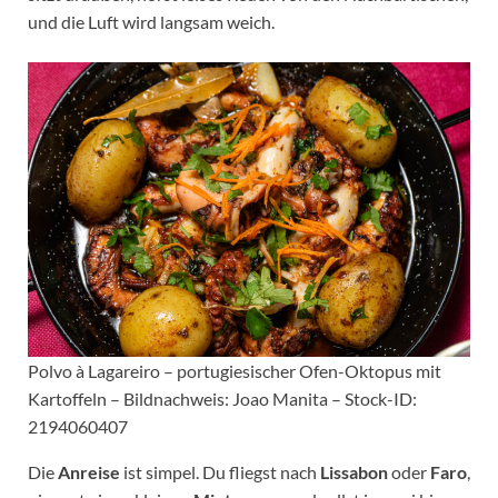
und die Luft wird langsam weich.
Polvo à Lagareiro – portugiesischer Ofen-Oktopus mit
Kartoffeln – Bildnachweis: Joao Manita – Stock-ID:
2194060407
Die
Anreise
ist simpel. Du fliegst nach
Lissabon
oder
Faro
,