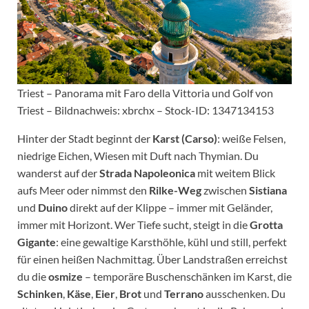
Triest – Panorama mit Faro della Vittoria und Golf von
Triest – Bildnachweis: xbrchx – Stock-ID: 1347134153
Hinter der Stadt beginnt der
Karst (Carso)
: weiße Felsen,
niedrige Eichen, Wiesen mit Duft nach Thymian. Du
wanderst auf der
Strada Napoleonica
mit weitem Blick
aufs Meer oder nimmst den
Rilke-Weg
zwischen
Sistiana
und
Duino
direkt auf der Klippe – immer mit Geländer,
immer mit Horizont. Wer Tiefe sucht, steigt in die
Grotta
Gigante
: eine gewaltige Karsthöhle, kühl und still, perfekt
für einen heißen Nachmittag. Über Landstraßen erreichst
du die
osmize
– temporäre Buschenschänken im Karst, die
Schinken
,
Käse
,
Eier
,
Brot
und
Terrano
ausschenken. Du