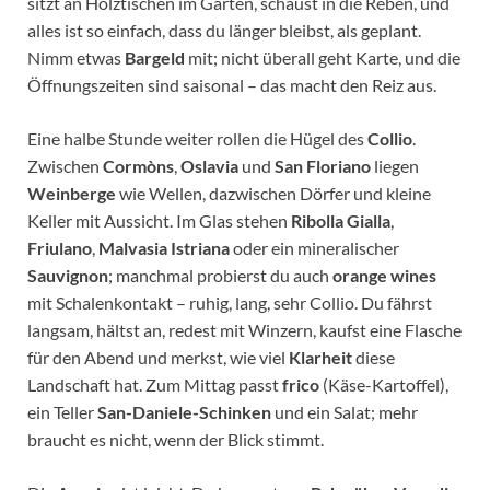
sitzt an Holztischen im Garten, schaust in die Reben, und
alles ist so einfach, dass du länger bleibst, als geplant.
Nimm etwas
Bargeld
mit; nicht überall geht Karte, und die
Öffnungszeiten sind saisonal – das macht den Reiz aus.
Eine halbe Stunde weiter rollen die Hügel des
Collio
.
Zwischen
Cormòns
,
Oslavia
und
San Floriano
liegen
Weinberge
wie Wellen, dazwischen Dörfer und kleine
Keller mit Aussicht. Im Glas stehen
Ribolla Gialla
,
Friulano
,
Malvasia Istriana
oder ein mineralischer
Sauvignon
; manchmal probierst du auch
orange wines
mit Schalenkontakt – ruhig, lang, sehr Collio. Du fährst
langsam, hältst an, redest mit Winzern, kaufst eine Flasche
für den Abend und merkst, wie viel
Klarheit
diese
Landschaft hat. Zum Mittag passt
frico
(Käse-Kartoffel),
ein Teller
San-Daniele-Schinken
und ein Salat; mehr
braucht es nicht, wenn der Blick stimmt.