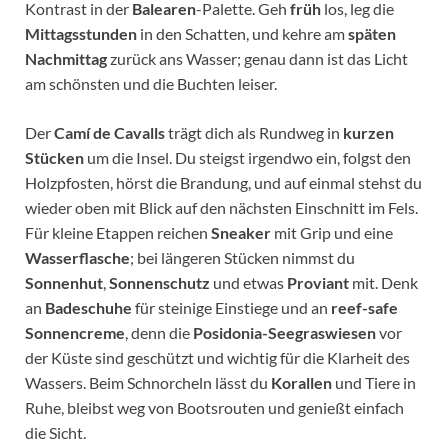
Kontrast in der
Balearen
-Palette. Geh
früh
los, leg die
Mittagsstunden
in den Schatten, und kehre am
späten
Nachmittag
zurück ans Wasser; genau dann ist das Licht
am schönsten und die Buchten leiser.
Der
Camí de Cavalls
trägt dich als Rundweg in
kurzen
Stücken
um die Insel. Du steigst irgendwo ein, folgst den
Holzpfosten, hörst die Brandung, und auf einmal stehst du
wieder oben mit Blick auf den nächsten Einschnitt im Fels.
Für kleine Etappen reichen
Sneaker
mit Grip und eine
Wasserflasche
; bei längeren Stücken nimmst du
Sonnenhut
,
Sonnenschutz
und etwas
Proviant
mit. Denk
an
Badeschuhe
für steinige Einstiege und an
reef-safe
Sonnencreme
, denn die
Posidonia-Seegraswiesen
vor
der Küste sind geschützt und wichtig für die Klarheit des
Wassers. Beim Schnorcheln lässt du
Korallen
und Tiere in
Ruhe, bleibst weg von Bootsrouten und genießt einfach
die Sicht.