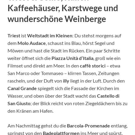
Kaffeehäuser
,
Karstwege
und
wunderschöne
Weinberge
Triest
ist
Weltstadt im Kleinen
: Du stehst morgens auf
dem
Molo Audace
, schaust ins Blau, hörst Segel und
Möwen und hast die Stadt im Rücken. Ein paar Schritte
weiter öffnet sich die
Piazza Unità d’Italia
, groß wie ein
Filmset und direkt am Meer. In den
caffè storici
– etwa
San Marco oder Tommaseo – klirren Tassen, Zeitungen
rascheln, und der Duft von
illy
liegt in der Luft. Durch den
Canal Grande
spiegelt sich die Fassade der Kirchen im
Wasser, und oben über der Stadt wacht das
Castello di
San Giusto
; der Blick reicht von roten Ziegeldächern bis zu
den Kränen am Hafen.
Am Nachmittag gehst du die
Barcola-Promenade
entlang,
springst von den
Badeplattformen
ins Meer und spürst,