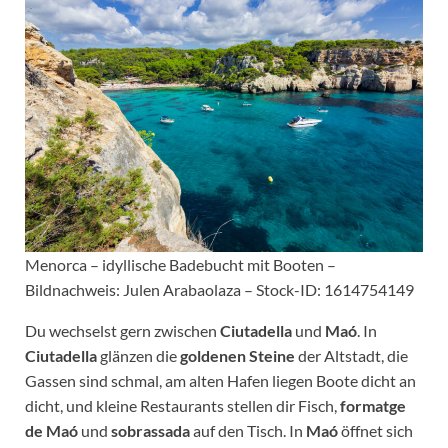
Menorca – idyllische Badebucht mit Booten –
Bildnachweis: Julen Arabaolaza – Stock-ID: 1614754149
Du wechselst gern zwischen
Ciutadella
und
Maó
. In
Ciutadella
glänzen die
goldenen Steine
der Altstadt, die
Gassen sind schmal, am alten Hafen liegen Boote dicht an
dicht, und kleine Restaurants stellen dir Fisch,
formatge
de Maó
und
sobrassada
auf den Tisch. In
Maó
öffnet sich