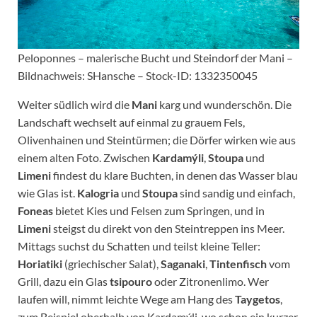
Peloponnes – malerische Bucht und Steindorf der Mani –
Bildnachweis: SHansche – Stock-ID: 1332350045
Weiter südlich wird die
Mani
karg und wunderschön. Die
Landschaft wechselt auf einmal zu grauem Fels,
Olivenhainen und Steintürmen; die Dörfer wirken wie aus
einem alten Foto. Zwischen
Kardamýli
,
Stoupa
und
Limeni
findest du klare Buchten, in denen das Wasser blau
wie Glas ist.
Kalogria
und
Stoupa
sind sandig und einfach,
Foneas
bietet Kies und Felsen zum Springen, und in
Limeni
steigst du direkt von den Steintreppen ins Meer.
Mittags suchst du Schatten und teilst kleine Teller:
Horiatiki
(griechischer Salat),
Saganaki
,
Tintenfisch
vom
Grill, dazu ein Glas
tsipouro
oder Zitronenlimo. Wer
laufen will, nimmt leichte Wege am Hang des
Taygetos
,
zum Beispiel oberhalb von Kardamýli, wo schon ein kurzer