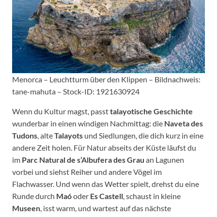
Menorca – Leuchtturm über den Klippen – Bildnachweis:
tane-mahuta – Stock-ID: 1921630924
Wenn du Kultur magst, passt
talayotische Geschichte
wunderbar in einen windigen Nachmittag: die
Naveta des
Tudons
, alte
Talayots
und Siedlungen, die dich kurz in eine
andere Zeit holen. Für Natur abseits der Küste läufst du
im
Parc Natural de s’Albufera des Grau
an Lagunen
vorbei und siehst Reiher und andere Vögel im
Flachwasser. Und wenn das Wetter spielt, drehst du eine
Runde durch
Maó
oder
Es Castell
, schaust in kleine
Museen
, isst warm, und wartest auf das nächste