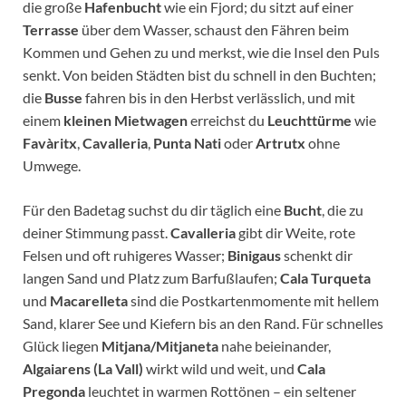
die große
Hafenbucht
wie ein Fjord; du sitzt auf einer
Terrasse
über dem Wasser, schaust den Fähren beim
Kommen und Gehen zu und merkst, wie die Insel den Puls
senkt. Von beiden Städten bist du schnell in den Buchten;
die
Busse
fahren bis in den Herbst verlässlich, und mit
einem
kleinen Mietwagen
erreichst du
Leuchttürme
wie
Favàritx
,
Cavalleria
,
Punta Nati
oder
Artrutx
ohne
Umwege.
Für den Badetag suchst du dir täglich eine
Bucht
, die zu
deiner Stimmung passt.
Cavalleria
gibt dir Weite, rote
Felsen und oft ruhigeres Wasser;
Binigaus
schenkt dir
langen Sand und Platz zum Barfußlaufen;
Cala Turqueta
und
Macarelleta
sind die Postkartenmomente mit hellem
Sand, klarer See und Kiefern bis an den Rand. Für schnelles
Glück liegen
Mitjana/Mitjaneta
nahe beieinander,
Algaiarens (La Vall)
wirkt wild und weit, und
Cala
Pregonda
leuchtet in warmen Rottönen – ein seltener