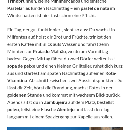
Trinkbrunnen
, kleine
Minimercados
und einfache
Pastelarias
für den Nachmittag – ein
pastel de nata
im
Windschatten ist hier fast schon eine Pflicht.
Ein Tag, der gut funktioniert, sieht so aus: Du wachst in
Milfontes
auf, holst dir Brot und Früchte, trinkst den
ersten Kaffee mit Blick aufs Wasser und fährst zehn
Minuten zur
Praia do Malhão
, wo du am Vormittag
badest. Gegen Mittag fährst du zwei Dörfer weiter, isst
sopa de peixe
und einen kleinen Grillteller, ruhst dich kurz
aus und startest am späten Nachmittag auf einen
Rota-
Vicentina
-Abschnitt zwischen zwei Aussichtspunkten. Du
lässt dir Zeit, hörst die Brandung, machst Fotos in der
goldenen Stunde
und kommst mit wachsem Blick zurück.
Abends sitzt du in
Zambujeira
auf dem Platz, bestellst
polvo
, teilst eine Flasche
Alentejo
und lässt den Tag
langsam mit einem Spaziergang zur Kapelle ausrollen.