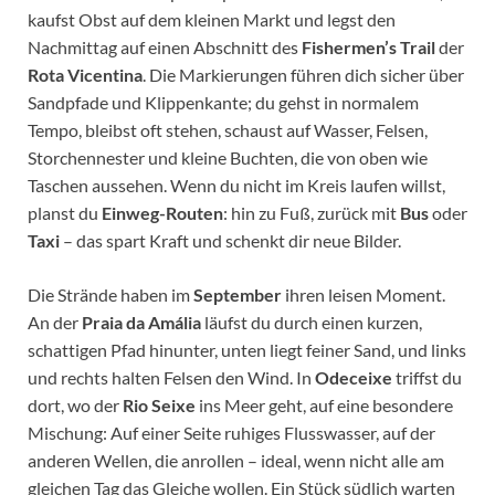
kaufst Obst auf dem kleinen Markt und legst den
Nachmittag auf einen Abschnitt des
Fishermen’s Trail
der
Rota Vicentina
. Die Markierungen führen dich sicher über
Sandpfade und Klippenkante; du gehst in normalem
Tempo, bleibst oft stehen, schaust auf Wasser, Felsen,
Storchennester und kleine Buchten, die von oben wie
Taschen aussehen. Wenn du nicht im Kreis laufen willst,
planst du
Einweg-Routen
: hin zu Fuß, zurück mit
Bus
oder
Taxi
– das spart Kraft und schenkt dir neue Bilder.
Die Strände haben im
September
ihren leisen Moment.
An der
Praia da Amália
läufst du durch einen kurzen,
schattigen Pfad hinunter, unten liegt feiner Sand, und links
und rechts halten Felsen den Wind. In
Odeceixe
triffst du
dort, wo der
Rio Seixe
ins Meer geht, auf eine besondere
Mischung: Auf einer Seite ruhiges Flusswasser, auf der
anderen Wellen, die anrollen – ideal, wenn nicht alle am
gleichen Tag das Gleiche wollen. Ein Stück südlich warten