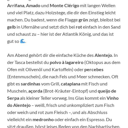
Arrifana
,
Amado
und
Monte Clérigo
mit langen Wellen
und viel Platz, dazu Holzstege, die dir den Einstieg leicht
machen. Du badest, wenn die Flagge
grün
zeigt, bleibst bei
gelb
in Ufernähe und setzt dich bei
rot
einfach in den Sand
und schaust zu – hier ist der Atlantik König, und das ist
gut so
.
Am Abend gehört dir die einfache Küche des
Alentejo
. In
der Tasca bestellst du
polvo à lagareiro
(Oktopus aus dem
Ofen mit Olivenöl und Kartoffeln) oder
percebes
(Entenmuscheln), die nach Fels und Meer schmecken. Oft
gibt es
sardinhas
vom Grill,
cataplana
mit Fisch und
Muscheln,
açorda
(Brot-Kräuter-Eintopf) und
queijo de
Serpa
als kleiner Teller vorweg. Ins Glas kommt ein
Vinho
do Alentejo
– weiß, frisch und unkompliziert zum Fisch
oder weich und rot zum Fleisch –, und als Abschluss
vielleicht ein
medronho
oder einfach ein Espresso. Du
sitzt draußen, hörst leises Reden von den Nachbartischen,