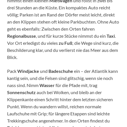
nimmst einen kleinen
Mietwagen
und rollst in zwei bis
drei Stunden an die Küste. Ein kompaktes Auto reicht
völlig; Parken ist am Rand der Dörfer meist leicht, direkt
an den Klippen stehen oft kleine Parkbuchten. Ohne Auto
geht es ebenfalls: Zwischen den Orten fahren
Regionalbusse
, und für kurze Stücke nimmst du ein
Taxi
.
Vor Ort erledigst du vieles
zu Fuß
; die Wege sind kurz, die
Beschilderung klar, und du verlierst nie das Meer aus dem
Blick.
Pack
Windjacke
und
Badeschuhe
ein – der Atlantik kann
kantig sein, und die Felsen sind glitschig, wenn sie noch
nass sind. Nimm
Wasser
für die Pfade mit, trag
Sonnenschutz
auch bei Wolken, und bleib an der
Klippenkante einen Schritt hinter dem letzten sicheren
Punkt. Wenn du wandern willst, reichen normale
Laufschuhe mit Grip; für längere Etappen sind leichte
Trekkingschuhe angenehmer. In den Orten findest du