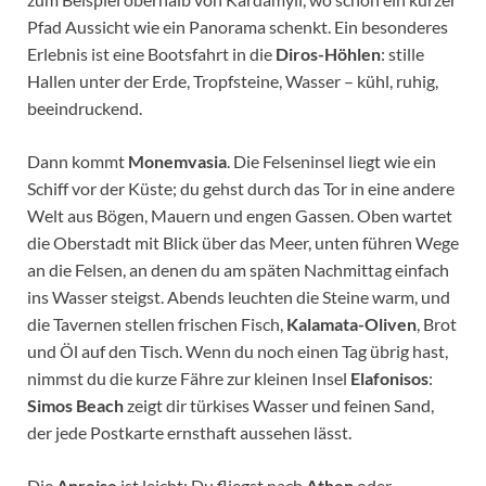
Pfad Aussicht wie ein Panorama schenkt. Ein besonderes
Erlebnis ist eine Bootsfahrt in die
Diros-Höhlen
: stille
Hallen unter der Erde, Tropfsteine, Wasser – kühl, ruhig,
beeindruckend.
Dann kommt
Monemvasia
. Die Felseninsel liegt wie ein
Schiff vor der Küste; du gehst durch das Tor in eine andere
Welt aus Bögen, Mauern und engen Gassen. Oben wartet
die Oberstadt mit Blick über das Meer, unten führen Wege
an die Felsen, an denen du am späten Nachmittag einfach
ins Wasser steigst. Abends leuchten die Steine warm, und
die Tavernen stellen frischen Fisch,
Kalamata-Oliven
, Brot
und Öl auf den Tisch. Wenn du noch einen Tag übrig hast,
nimmst du die kurze Fähre zur kleinen Insel
Elafonisos
:
Simos Beach
zeigt dir türkises Wasser und feinen Sand,
der jede Postkarte ernsthaft aussehen lässt.
Die
Anreise
ist leicht: Du fliegst nach
Athen
oder