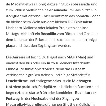
de Maó
mit etwas Honig, dazu ein Stück
sobrassada
, und
zum Schluss vielleicht eine
ensaïmada
. Im Glas blitzt
Gin
Xoriguer
mit Zitrone – hier nennt man das
pomada
– oder
du bleibst beim Wein aus dem kleinen
DO Binissalem
-
Nachbarn Mallorca oder lokalen Projekten der Insel.
Mittags reicht oft ein
Bocadillo
vom Bäcker und Obst aus
dem Laden an der Ecke; abends suchst du dir eine ruhige
plaça
und lässt den Tag langsam werden.
Die
Anreise
ist leicht. Du fliegst nach
MAH (Maó)
und
nimmst den
Bus
oder ein
Auto
zu deiner Unterkunft.
Ohne Auto funktioniert vieles, denn das
Busnetz
verbindet die großen Achsen und einige Strände; für
Leuchttürme
und entlegene
calas
ist ein
Mietwagen
trotzdem praktisch. Parkplätze an beliebten Buchten sind
begrenzt, also starte
früh
oder kombiniere
Bus + kurzer
Fußweg
. In der
Hochsaison
ist der Zugang zu
Macarella/Macarelleta
oft nur per
Shuttle
möglich; im