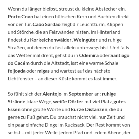
Wenn du länger bleibst, streust du kleine Abstecher ein.
Porto Covo
hat einen hübschen Kern und Buchten direkt
vor der Tür.
Cabo Sardão
zeigt dir Leuchtturm, Klippen
und Störche, die an Felswänden nisten. Im Hinterland
findest du
Korkeichenwälder
,
Weingüter
und ruhige
Straßen, auf denen du fast allein unterwegs bist. Und falls
das Wetter mal dreht, gehst du in
Odemira
oder
Santiago
do Cacém
durch die Altstadt, isst eine warme Schale
feijoada
oder
migas
und wartest auf das nächste
Lichtfenster – an dieser Küste kommt es fast immer.
So fühlt sich der
Alentejo
im
September
an:
ruhige
Strände
, klare Wege,
weiße Dörfer
mit viel Platz,
gutes
Essen
ohne große Worte und
kurze Distanzen
, die du
gerne zu Fuß gehst. Du brauchst nicht viel, nur Zeit und
ein paar einfache Dinge im Rucksack. Der Rest kommt von
selbst – mit jeder Welle, jedem Pfad und jedem Abend, der