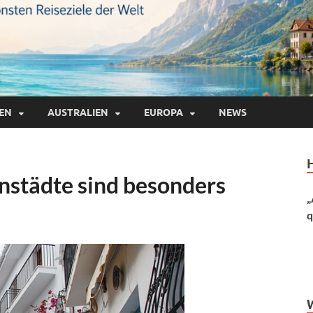
IEN
AUSTRALIEN
EUROPA
NEWS
instädte sind besonders
„
q