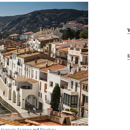
Joaquin Aranoa
auf
Pixabay