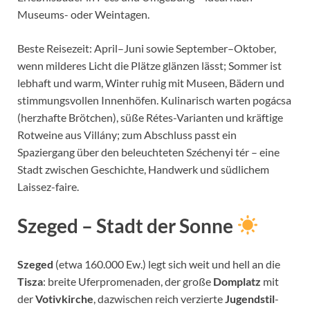
Museums- oder Weintagen.
Beste Reisezeit: April–Juni sowie September–Oktober,
wenn milderes Licht die Plätze glänzen lässt; Sommer ist
lebhaft und warm, Winter ruhig mit Museen, Bädern und
stimmungsvollen Innenhöfen. Kulinarisch warten pogácsa
(herzhafte Brötchen), süße Rétes-Varianten und kräftige
Rotweine aus Villány; zum Abschluss passt ein
Spaziergang über den beleuchteten Széchenyi tér – eine
Stadt zwischen Geschichte, Handwerk und südlichem
Laissez-faire.
Szeged
– Stadt der Sonne
Szeged
(etwa 160.000 Ew.) legt sich weit und hell an die
Tisza
: breite Uferpromenaden, der große
Domplatz
mit
der
Votivkirche
, dazwischen reich verzierte
Jugendstil
-