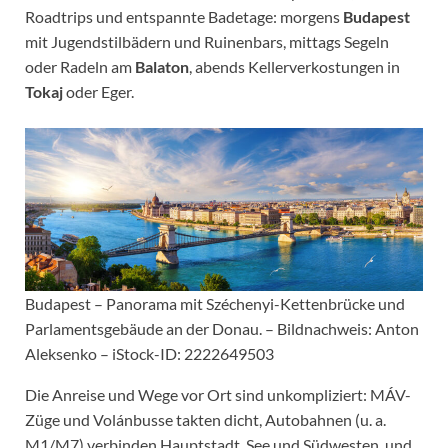
Roadtrips und entspannte Badetage: morgens
Budapest
mit Jugendstilbädern und Ruinenbars, mittags Segeln
oder Radeln am
Balaton
, abends Kellerverkostungen in
Tokaj
oder Eger.
Budapest – Panorama mit Széchenyi-Kettenbrücke und
Parlamentsgebäude an der Donau. – Bildnachweis: Anton
Aleksenko – iStock-ID: 2222649503
Die Anreise und Wege vor Ort sind unkompliziert: MÁV-
Züge und Volánbusse takten dicht, Autobahnen (u. a.
M1/M7) verbinden Hauptstadt, See und Südwesten, und