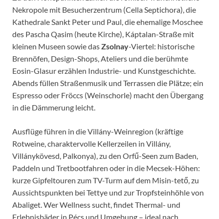
Nekropole mit Besucherzentrum (Cella Septichora), die
Kathedrale Sankt Peter und Paul, die ehemalige Moschee
des Pascha Qasim (heute Kirche), Káptalan-Straße mit
kleinen Museen sowie das
Zsolnay
-Viertel: historische
Brennöfen, Design-Shops, Ateliers und die berühmte
Eosin-Glasur erzählen Industrie- und Kunstgeschichte.
Abends füllen Straßenmusik und Terrassen die Plätze; ein
Espresso oder Fröccs (Weinschorle) macht den Übergang
in die Dämmerung leicht.
Ausflüge führen in die Villány-Weinregion (kräftige
Rotweine, charaktervolle Kellerzeilen in Villány,
Villánykövesd, Palkonya), zu den Orfű-Seen zum Baden,
Paddeln und Tretbootfahren oder in die Mecsek-Höhen:
kurze Gipfeltouren zum TV-Turm auf dem Misin-tető, zu
Aussichtspunkten bei Tettye und zur Tropfsteinhöhle von
Abaliget. Wer Wellness sucht, findet Thermal- und
Erlebnisbäder in Pécs und Umgebung – ideal nach