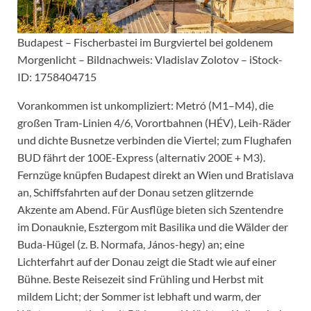
Budapest – Fischerbastei im Burgviertel bei goldenem
Morgenlicht – Bildnachweis: Vladislav Zolotov – iStock-
ID: 1758404715
Vorankommen ist unkompliziert: Metró (M1–M4), die
großen Tram-Linien 4/6, Vorortbahnen (HÉV), Leih-Räder
und dichte Busnetze verbinden die Viertel; zum Flughafen
BUD fährt der 100E-Express (alternativ 200E + M3).
Fernzüge knüpfen Budapest direkt an Wien und Bratislava
an, Schiffsfahrten auf der Donau setzen glitzernde
Akzente am Abend. Für Ausflüge bieten sich Szentendre
im Donauknie, Esztergom mit Basilika und die Wälder der
Buda-Hügel (z. B. Normafa, János-hegy) an; eine
Lichterfahrt auf der Donau zeigt die Stadt wie auf einer
Bühne. Beste Reisezeit sind Frühling und Herbst mit
mildem Licht; der Sommer ist lebhaft und warm, der