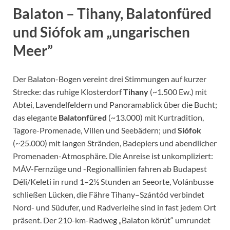
Balaton – Tihany, Balatonfüred
und Siófok am „ungarischen
Meer”
Der Balaton-Bogen vereint drei Stimmungen auf kurzer
Strecke: das ruhige Klosterdorf
Tihany
(~1.500 Ew.) mit
Abtei, Lavendelfeldern und Panoramablick über die Bucht;
das elegante
Balatonfüred
(~13.000) mit Kurtradition,
Tagore-Promenade, Villen und Seebädern; und
Siófok
(~25.000) mit langen Stränden, Badepiers und abendlicher
Promenaden-Atmosphäre. Die Anreise ist unkompliziert:
MÁV-Fernzüge und -Regionallinien fahren ab Budapest
Déli/Keleti in rund 1–2½ Stunden an Seeorte, Volánbusse
schließen Lücken, die Fähre Tihany–Szántód verbindet
Nord- und Südufer, und Radverleihe sind in fast jedem Ort
präsent. Der 210-km-Radweg „Balaton körút“ umrundet