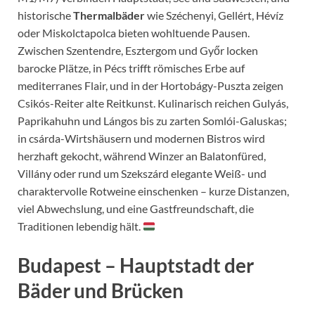
historische
Thermalbäder
wie Széchenyi, Gellért, Hévíz
oder Miskolctapolca bieten wohltuende Pausen.
Zwischen Szentendre, Esztergom und Győr locken
barocke Plätze, in Pécs trifft römisches Erbe auf
mediterranes Flair, und in der Hortobágy-Puszta zeigen
Csikós-Reiter alte Reitkunst. Kulinarisch reichen Gulyás,
Paprikahuhn und Lángos bis zu zarten Somlói-Galuskas;
in csárda-Wirtshäusern und modernen Bistros wird
herzhaft gekocht, während Winzer an Balatonfüred,
Villány oder rund um Szekszárd elegante Weiß- und
charaktervolle Rotweine einschenken – kurze Distanzen,
viel Abwechslung, und eine Gastfreundschaft, die
Traditionen lebendig hält.
Budapest – Hauptstadt der
Bäder und Brücken