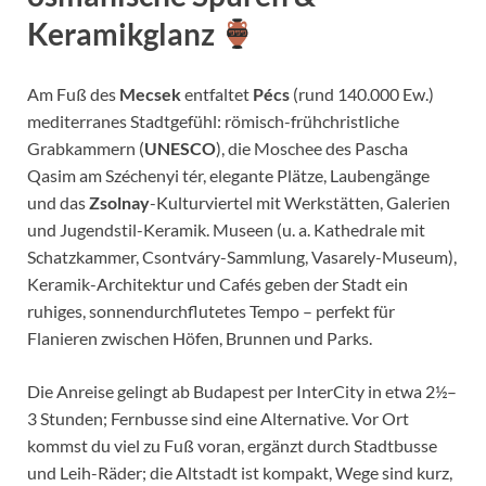
Keramikglanz
Am Fuß des
Mecsek
entfaltet
Pécs
(rund 140.000 Ew.)
mediterranes Stadtgefühl: römisch-frühchristliche
Grabkammern (
UNESCO
), die Moschee des Pascha
Qasim am Széchenyi tér, elegante Plätze, Laubengänge
und das
Zsolnay
-Kulturviertel mit Werkstätten, Galerien
und Jugendstil-Keramik. Museen (u. a. Kathedrale mit
Schatzkammer, Csontváry-Sammlung, Vasarely-Museum),
Keramik-Architektur und Cafés geben der Stadt ein
ruhiges, sonnendurchflutetes Tempo – perfekt für
Flanieren zwischen Höfen, Brunnen und Parks.
Die Anreise gelingt ab Budapest per InterCity in etwa 2½–
3 Stunden; Fernbusse sind eine Alternative. Vor Ort
kommst du viel zu Fuß voran, ergänzt durch Stadtbusse
und Leih-Räder; die Altstadt ist kompakt, Wege sind kurz,