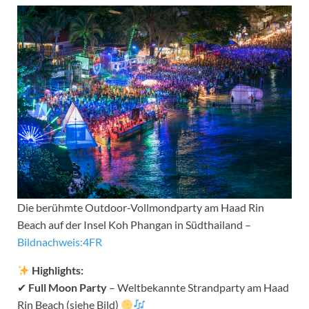
Die berühmte Outdoor-Vollmondparty am Haad Rin
Beach auf der Insel Koh Phangan in Südthailand –
Bildnachweis:4FR
Highlights:
✔
Full Moon Party
– Weltbekannte Strandparty am Haad
Rin Beach (siehe Bild)