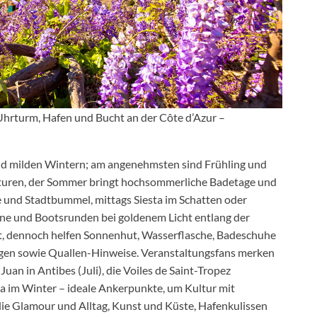
Uhrturm, Hafen und Bucht an der Côte d’Azur –
nd milden Wintern; am angenehmsten sind Frühling und
turen, der Sommer bringt hochsommerliche Badetage und
te und Stadtbummel, mittags Siesta im Schatten oder
ne und Bootsrunden bei goldenem Licht entlang der
gut, dennoch helfen Sonnenhut, Wasserflasche, Badeschuhe
aggen sowie Quallen-Hinweise. Veranstaltungsfans merken
 Juan in Antibes (Juli), die Voiles de Saint-Tropez
 im Winter – ideale Ankerpunkte, um Kultur mit
die Glamour und Alltag, Kunst und Küste, Hafenkulissen