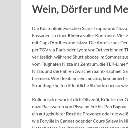
Wein, Dörfer und Me
Die Küstenlinie zwischen Saint-Tropez und Nizza 
Fassaden zu einer
Riviera
voller Kontraste. Vier 
mit Cap d’Antibes und Nizza. Die Anreise aus Deu
per TGV via Paris oder Lyon; vor Ort verbinden 
verlässlich, während Shuttleboote im Sommer z
vom Flughafen Nizza ins Zentrum, die TER-Linie 
Nizza, und die Fähren zwischen Saint-Raphaël, S
bremsen. Wer flexibler sein möchte, kombiniert 
Strandtage helfen öffentliche Strände ebenso wie
Kulinarisch erwartet dich Olivenöl, Kräuter der G
dazu Backwaren von Pissaladière bis Pan Bagnat 
ein gut gekühlter
Rosé
de Provence oder die weiß
wie Forville in Cannes oder der Cours Saleya in N
Hafenbistros Bouillabaisse-Interpretationen und T