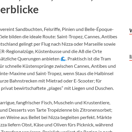
erblicke
vereint Sandbuchten, Felsriffe, Pinien und Belle-Époque-
Ziele bilden die ideale Route: Saint-Tropez, Cannes, Antibes
tschland gelingt per Flug nach Nizza oder Marseille sowie
TER-Regionalzüge, Küstenbusse und die A8 die Orte
usätzliche Querungen anbieten
. Praktisch ist die Tram
für schnelle Küstensprünge zwischen Cannes, Antibes und
ainte-Maxime und Saint-Tropez, wenn Staus die Halbinsel
kurze Bahnstrecken mit Mietrad oder E-Scooter; für
 privat bewirtschaftete „plages“ mit Liegen und Duschen.
arrigue, fangfrischer Fisch, Muscheln und Krustentiere,
und Desserts von Tarte Tropézienne bis Zitronensorbet;
en Weine aus Bellet bei Nizza begleiten perfekt. Märkte
izza liefern Obst, Käse und Oliven fürs Picknick, während
agesfang servieren. Preislich variiert die Region je nach