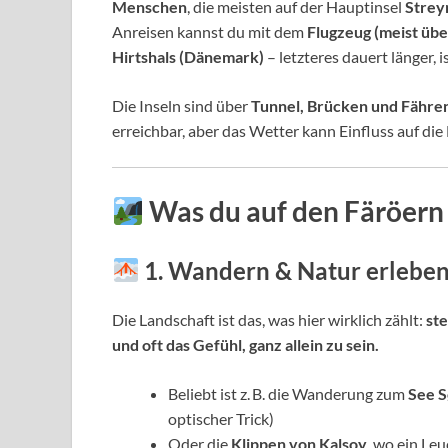
Menschen
, die meisten auf der Hauptinsel
Stre
Anreisen kannst du mit dem
Flugzeug (meist üb
Hirtshals (Dänemark)
– letzteres dauert länger, i
Die Inseln sind über
Tunnel, Brücken und Fähre
erreichbar, aber das Wetter kann Einfluss auf di
Was du auf den Färöern
1. Wandern & Natur erlebe
Die Landschaft ist das, was hier wirklich zählt:
ste
und oft das Gefühl, ganz allein zu sein.
Beliebt ist z. B. die Wanderung zum
See S
optischer Trick)
Oder die
Klippen von Kalsoy
, wo ein Le