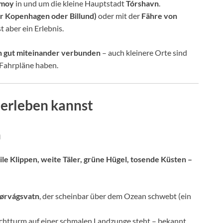
ymoy
in und um die kleine Hauptstadt
Tórshavn
.
er Kopenhagen oder Billund)
oder mit der
Fähre von
st aber ein Erlebnis.
n gut miteinander verbunden
– auch kleinere Orte sind
e Fahrpläne haben.
 erleben kannst
n
ile Klippen, weite Täler, grüne Hügel, tosende Küsten –
ørvágsvatn
, der scheinbar über dem Ozean schwebt (ein
uchtturm auf einer schmalen Landzunge steht – bekannt