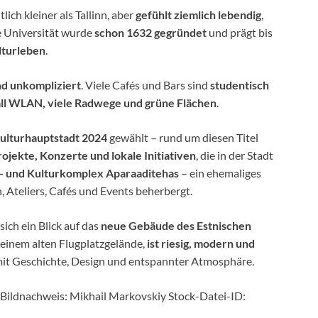
tlich kleiner als Tallinn, aber
gefühlt ziemlich lebendig
,
e Universität wurde
schon 1632 gegründet
und prägt bis
lturleben
.
d unkompliziert
. Viele Cafés und Bars sind
studentisch
all WLAN, viele Radwege und grüne Flächen
.
ulturhauptstadt 2024
gewählt – rund um diesen Titel
ojekte, Konzerte und lokale Initiativen
, die in der Stadt
- und Kulturkomplex Aparaaditehas
– ein ehemaliges
, Ateliers, Cafés und Events beherbergt.
sich ein Blick auf das
neue Gebäude des Estnischen
 einem alten Flugplatzgelände,
ist riesig, modern und
 mit Geschichte, Design und entspannter Atmosphäre.