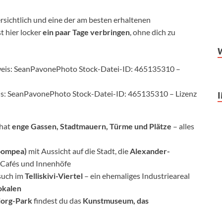
ersichtlich und eine der am besten erhaltenen
t hier locker
ein paar Tage verbringen
, ohne dich zu
hweis: SeanPavonePhoto Stock-Datei-ID: 465135310 – Lizenz
 hat
enge Gassen, Stadtmauern, Türme und Plätze
– alles
oompea)
mit Aussicht auf die Stadt, die
Alexander-
e Cafés und Innenhöfe
esuch im
Telliskivi-Viertel
– ein ehemaliges Industrieareal
okalen
iorg-Park
findest du das
Kunstmuseum, das