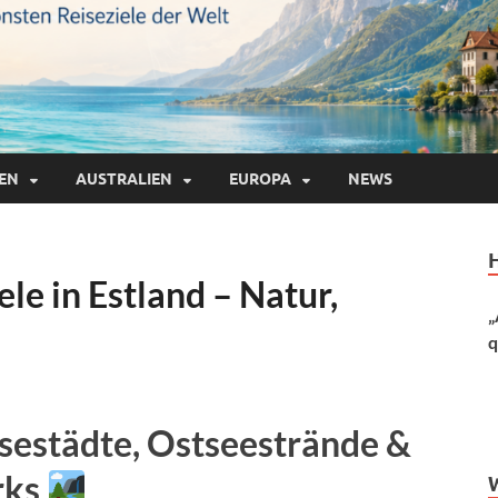
IEN
AUSTRALIEN
EUROPA
NEWS
le in Estland – Natur,
„
q
sestädte, Ostseestrände &
rks