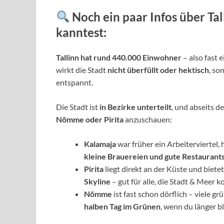
Noch ein paar Infos über Tall
kanntest:
Tallinn hat rund 440.000 Einwohner
– also fast 
wirkt die Stadt
nicht überfüllt oder hektisch
, so
entspannt.
Die Stadt ist
in Bezirke unterteilt
, und abseits d
Nõmme oder Pirita
anzuschauen:
Kalamaja
war früher ein Arbeiterviertel,
kleine Brauereien und gute Restaurant
Pirita
liegt direkt an der Küste und biete
Skyline
– gut für alle, die Stadt & Meer 
Nõmme
ist fast schon dörflich – viele 
halben Tag im Grünen
, wenn du länger b