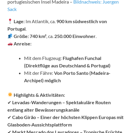
portugiesischen Insel Madeira –
Bildnachweis: Juergen
Sack
Lage:
Im Atlantik, ca.
900 km südwestlich von
Portugal
.
Größe:
740 km²
, ca.
250.000 Einwohner
.
Anreise:
Mit dem Flugzeug:
Flughafen Funchal
(Direktflüge aus Deutschland & Portugal)
Mit der Fähre:
Von Porto Santo (Madeira-
Archipel) möglich
Highlights & Aktivitäten:
✔
Levadas-Wanderungen – Spektakuläre Routen
entlang alter Bewässerungskanäle
✔
Cabo Girão – Einer der höchsten Klippen Europas mit
Glasboden-Aussichtsplattform
✔
Markt Mercado dos Lavradores – Tropische Früchte,