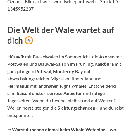
Ozean – Bildnachweis: worldwidephotoweb – Stock-ID:
1345952237
Die Welt der Wale wartet auf
dich
Húsavík
mit Buckelwalen im Sommerlicht, die
Azoren
mit
Pottwalen und Blauwal-Saison im Frühling,
Kaikōura
mit
ganzjährigem Pottwal,
Monterey Bay
mit
abwechslungsreicher Migration übers Jahr und
Hermanus
mit landnahen Right Whales. Entscheidend
sind
Saisonfenster
,
seriöse Anbieter
und ruhige
Tageszeiten. Wenn du flexibel bleibst und auf Wetter &
Wellen hörst, steigen die
Sichtungschancen
– und du reist
entspannter.
➟
Warst du schon einmal beim Whale Watching – wo,