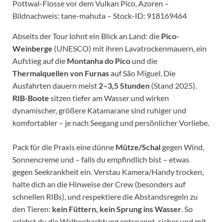
Pottwal-Flosse vor dem Vulkan Pico, Azoren –
Bildnachweis: tane-mahuta – Stock-ID: 918169464
Abseits der Tour lohnt ein Blick an Land: die
Pico-
Weinberge
(UNESCO) mit ihren Lavatrockenmauern, ein
Aufstieg auf die
Montanha do Pico
und die
Thermalquellen von Furnas
auf São Miguel. Die
Ausfahrten dauern meist
2–3,5 Stunden
(Stand 2025).
RIB-Boote
sitzen tiefer am Wasser und wirken
dynamischer, größere Katamarane sind ruhiger und
komfortabler – je nach Seegang und persönlicher Vorliebe.
Pack für die Praxis eine dünne
Mütze/Schal
gegen Wind,
Sonnencreme und – falls du empfindlich bist – etwas
gegen Seekrankheit ein. Verstau Kamera/Handy trocken,
halte dich an die Hinweise der Crew (besonders auf
schnellen RIBs), und respektiere die Abstandsregeln zu
den Tieren:
kein Füttern, kein Sprung ins Wasser
. So
erlebst du die Walbeobachtung entspannt, sicher und mit