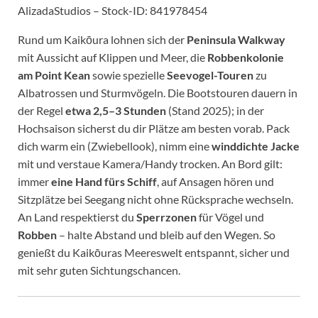
AlizadaStudios – Stock-ID: 841978454
Rund um Kaikōura lohnen sich der
Peninsula Walkway
mit Aussicht auf Klippen und Meer, die
Robbenkolonie
am Point Kean
sowie spezielle
Seevogel-Touren
zu
Albatrossen und Sturmvögeln. Die Bootstouren dauern in
der Regel
etwa 2,5–3 Stunden
(Stand 2025); in der
Hochsaison sicherst du dir Plätze am besten vorab. Pack
dich warm ein (Zwiebellook), nimm eine
winddichte Jacke
mit und verstaue Kamera/Handy trocken. An Bord gilt:
immer
eine Hand fürs Schiff
, auf Ansagen hören und
Sitzplätze bei Seegang nicht ohne Rücksprache wechseln.
An Land respektierst du
Sperrzonen
für Vögel und
Robben
– halte Abstand und bleib auf den Wegen. So
genießt du Kaikōuras Meereswelt entspannt, sicher und
mit sehr guten Sichtungschancen.