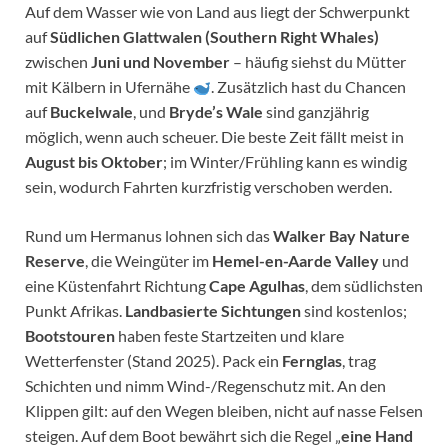
Auf dem Wasser wie von Land aus liegt der Schwerpunkt
auf
Südlichen Glattwalen (Southern Right Whales)
zwischen
Juni und November
– häufig siehst du Mütter
mit Kälbern in Ufernähe
. Zusätzlich hast du Chancen
auf
Buckelwale
, und
Bryde’s Wale
sind ganzjährig
möglich, wenn auch scheuer. Die beste Zeit fällt meist in
August bis Oktober
; im Winter/Frühling kann es windig
sein, wodurch Fahrten kurzfristig verschoben werden.
Rund um Hermanus lohnen sich das
Walker Bay Nature
Reserve
, die Weingüter im
Hemel-en-Aarde Valley
und
eine Küstenfahrt Richtung
Cape Agulhas
, dem südlichsten
Punkt Afrikas.
Landbasierte Sichtungen
sind kostenlos;
Bootstouren
haben feste Startzeiten und klare
Wetterfenster (Stand 2025). Pack ein
Fernglas
, trag
Schichten und nimm Wind-/Regenschutz mit. An den
Klippen gilt: auf den Wegen bleiben, nicht auf nasse Felsen
steigen. Auf dem Boot bewährt sich die Regel „
eine Hand