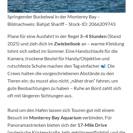
Springender Buckelwal in der Monterey Bay –
Bildnachweis: Bahjat Shariff – Stock-ID: 2066209743
Plane für eine Ausfahrt in der Regel
3–4 Stunden
(Stand
2025) und zieh dich im
Zwiebellook
an – warme Kleidung
lohnt sich selbst im Sommer. Eine Handschlaufe für die
Kamera, trockene Beutel für Handy/Objektive und
rutschfeste Schuhe machen den Tag einfacher
. Die
Crews halten die vorgeschriebenen Abstände zu den
Tieren ein; du musst also nicht „näher dran“ fahren, um
gute Beobachtungen zu haben – Ruhe an Bord zahlt sich
oft mit längeren Sichtungen aus.
Rund um den Hafen lassen sich Touren gut mit einem
Besuch im
Monterey Bay Aquarium
verbinden. Für
Panoramastrecken bieten sich der
17-Mile Drive
(malerische Küstenstraße, teils gebührenpflichtig) und die