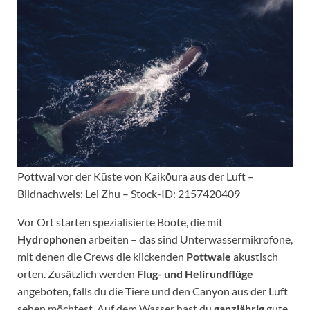
Pottwal vor der Küste von Kaikōura aus der Luft –
Bildnachweis: Lei Zhu – Stock-ID: 2157420409
Vor Ort starten spezialisierte Boote, die mit
Hydrophonen
arbeiten – das sind Unterwassermikrofone,
mit denen die Crews die klickenden
Pottwale
akustisch
orten. Zusätzlich werden
Flug- und Helirundflüge
angeboten, falls du die Tiere und den Canyon aus der Luft
sehen möchtest. Auf dem Wasser hast du
ganzjährig
gute