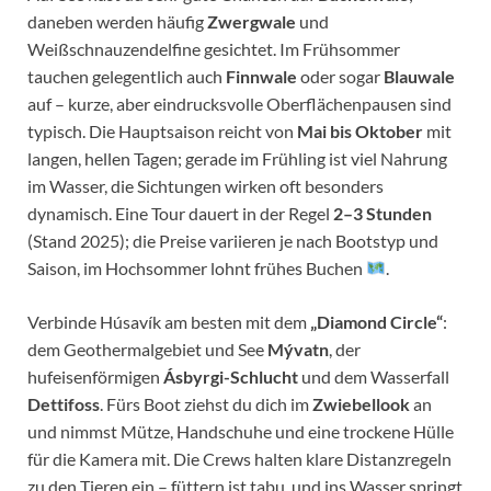
daneben werden häufig
Zwergwale
und
Weißschnauzendelfine gesichtet. Im Frühsommer
tauchen gelegentlich auch
Finnwale
oder sogar
Blauwale
auf – kurze, aber eindrucksvolle Oberflächenpausen sind
typisch. Die Hauptsaison reicht von
Mai bis Oktober
mit
langen, hellen Tagen; gerade im Frühling ist viel Nahrung
im Wasser, die Sichtungen wirken oft besonders
dynamisch. Eine Tour dauert in der Regel
2–3 Stunden
(Stand 2025); die Preise variieren je nach Bootstyp und
Saison, im Hochsommer lohnt frühes Buchen
.
Verbinde Húsavík am besten mit dem
„Diamond Circle“
:
dem Geothermalgebiet und See
Mývatn
, der
hufeisenförmigen
Ásbyrgi-Schlucht
und dem Wasserfall
Dettifoss
. Fürs Boot ziehst du dich im
Zwiebellook
an
und nimmst Mütze, Handschuhe und eine trockene Hülle
für die Kamera mit. Die Crews halten klare Distanzregeln
zu den Tieren ein – füttern ist tabu, und ins Wasser springt