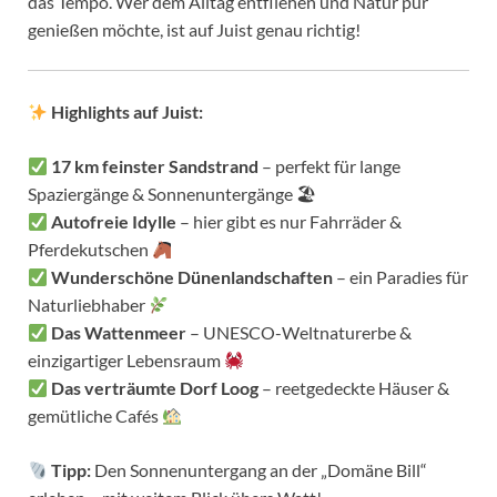
das Tempo. Wer dem Alltag entfliehen und Natur pur
genießen möchte, ist auf Juist genau richtig!
Highlights auf Juist:
17 km feinster Sandstrand
– perfekt für lange
Spaziergänge & Sonnenuntergänge 🏖
Autofreie Idylle
– hier gibt es nur Fahrräder &
Pferdekutschen
Wunderschöne Dünenlandschaften
– ein Paradies für
Naturliebhaber
Das Wattenmeer
– UNESCO-Weltnaturerbe &
einzigartiger Lebensraum
Das verträumte Dorf Loog
– reetgedeckte Häuser &
gemütliche Cafés
Tipp:
Den Sonnenuntergang an der „Domäne Bill“