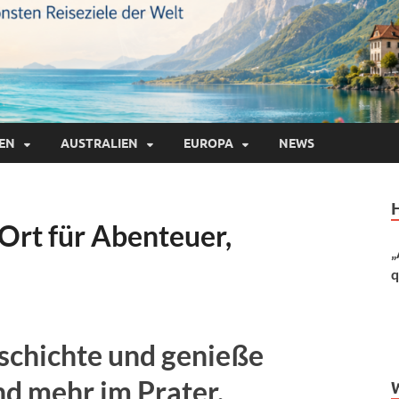
IEN
AUSTRALIEN
EUROPA
NEWS
 Ort für Abenteuer,
„
q
eschichte und genieße
nd mehr im Prater.