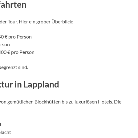
fahrten
er Tour. Hier ein grober Überblick:
50 € pro Person
erson
 400 € pro Person
begrenzt sind.
tur in Lappland
von gemütlichen Blockhütten bis zu luxuriösen Hotels. Die
t
 Nacht