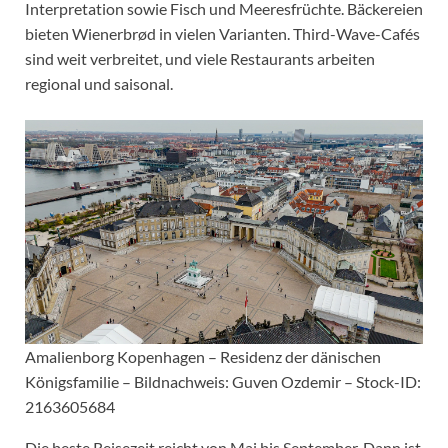
Interpretation sowie Fisch und Meeresfrüchte. Bäckereien
bieten Wienerbrød in vielen Varianten. Third-Wave-Cafés
sind weit verbreitet, und viele Restaurants arbeiten
regional und saisonal.
Amalienborg Kopenhagen – Residenz der dänischen
Königsfamilie – Bildnachweis: Guven Ozdemir – Stock-ID:
2163605684
Die beste Reisezeit reicht von Mai bis September. Dann ist