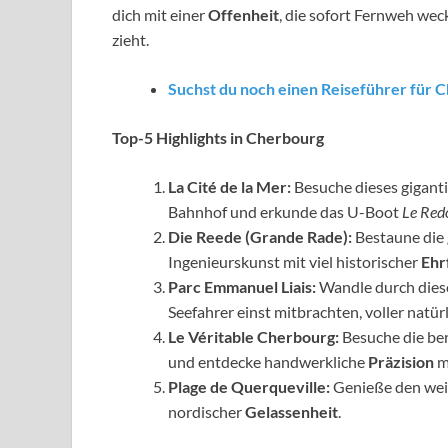
dich mit einer
Offenheit
, die sofort Fernweh weck
zieht.
Suchst du noch einen Reiseführer für 
Top-5 Highlights in Cherbourg
La Cité de la Mer:
Besuche dieses gigant
Bahnhof und erkunde das U-Boot
Le Red
Die Reede (Grande Rade):
Bestaune die 
Ingenieurskunst mit viel historischer
Ehr
Parc Emmanuel Liais:
Wandle durch diese
Seefahrer einst mitbrachten, voller natür
Le Véritable Cherbourg:
Besuche die be
und entdecke handwerkliche
Präzision
mi
Plage de Querqueville:
Genieße den weit
nordischer
Gelassenheit
.