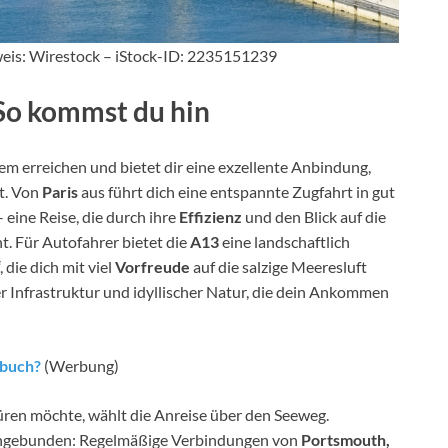
weis: Wirestock – iStock-ID: 2235151239
So kommst du hin
em erreichen und bietet dir eine exzellente Anbindung,
t. Von
Paris
aus führt dich eine entspannte Zugfahrt in gut
 eine Reise, die durch ihre
Effizienz
und den Blick auf die
. Für Autofahrer bietet die
A13
eine landschaftlich
die dich mit viel
Vorfreude
auf die salzige Meeresluft
r Infrastruktur und idyllischer Natur, die dein Ankommen
hbuch?
(Werbung)
üren möchte, wählt die Anreise über den Seeweg.
 angebunden: Regelmäßige Verbindungen von
Portsmouth,