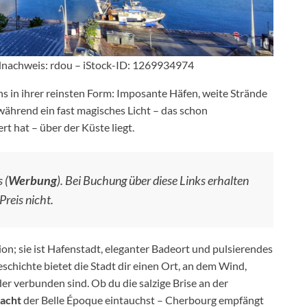
nachweis: rdou – iStock-ID: 1269934974
s in ihrer reinsten Form: Imposante Häfen, weite Strände
während ein fast magisches Licht – das schon
t hat – über der Küste liegt.
 (
Werbung
). Bei Buchung über diese Links erhalten
Preis nicht.
on; sie ist Hafenstadt, eleganter Badeort und pulsierendes
schichte bietet die Stadt dir einen Ort, an dem Wind,
r verbunden sind. Ob du die salzige Brise an der
acht
der Belle Époque eintauchst – Cherbourg empfängt