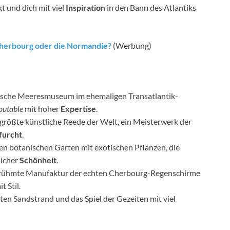
t und dich mit viel
Inspiration
in den Bann des Atlantiks
Cherbourg oder die Normandie?
(Werbung)
ische Meeresmuseum im ehemaligen Transatlantik-
outable
mit hoher
Expertise
.
größte künstliche Reede der Welt, ein Meisterwerk der
furcht
.
n botanischen Garten mit exotischen Pflanzen, die
licher
Schönheit
.
rühmte Manufaktur der echten Cherbourg-Regenschirme
t Stil.
en Sandstrand und das Spiel der Gezeiten mit viel