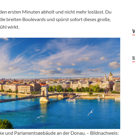
n den ersten Minuten abholt und nicht mehr loslässt. Du
die breiten Boulevards und spürst sofort dieses große,
ühl wirkt.
e und Parlamentsgebäude an der Donau. – Bildnachweis: